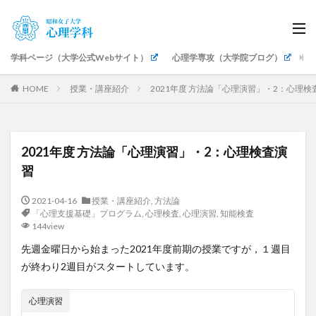
学科ページ（大学公式Webサイト）
心理学専攻（大学院ブログ）
生
HOME
授業・講座紹介
2021年度 方法論「心理演習」・2：心理検
2021年度 方法論「心理演習」・2：心理検査演
習
2021-04-16
授業・講座紹介
,
方法論
「心理支援基礎」プログラム
,
心理検査
,
心理演習
,
知能検査
144view
先週金曜日から始まった2021年度前期の授業ですが，１週目
が終わり2週目がスタートしています。
心理演習