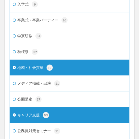
入学式
9
卒業式・卒業パーティー
26
学寮研修
54
秋桜祭
39
地域・社会貢献
88
メディア掲載・出演
11
公開講座
17
キャリア支援
89
公務員対策セミナー
11