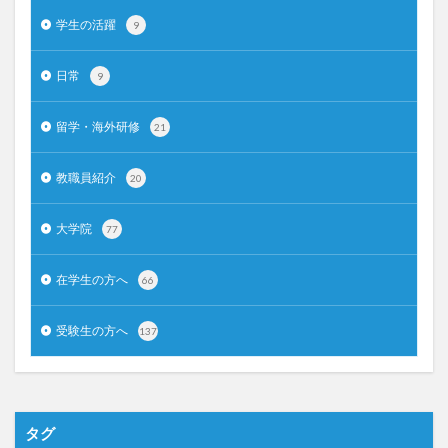
学生の活躍
9
日常
9
留学・海外研修
21
教職員紹介
20
大学院
77
在学生の方へ
66
受験生の方へ
137
タグ