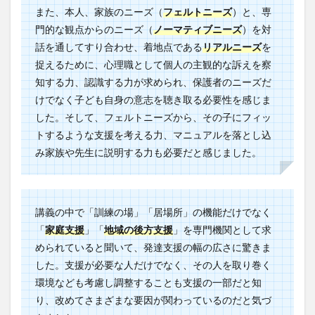
また、本人、家族のニーズ（
フェルトニーズ
）と、専
門的な観点からのニーズ（
ノーマティブニーズ
）を対
話を通してすり合わせ、着地点である
リアルニーズ
を
捉えるために、心理職として個人の主観的な訴えを察
知する力、認識する力が求められ、保護者のニーズだ
けでなく子ども自身の意志を聴き取る必要性を感じま
した。そして、フェルトニーズから、その子にフィッ
トするような支援を考える力、マニュアルを落とし込
み家族や先生に説明する力も必要だと感じました。
講義の中で「訓練の場」「居場所」の機能だけでなく
「
家庭支援
」「
地域の後方支援
」を専門機関として求
められていると聞いて、発達支援の幅の広さに驚きま
した。支援が必要な人だけでなく、その人を取り巻く
環境なども考慮し調整することも支援の一部だと知
り、改めてさまざまな要因が関わっているのだと気づ