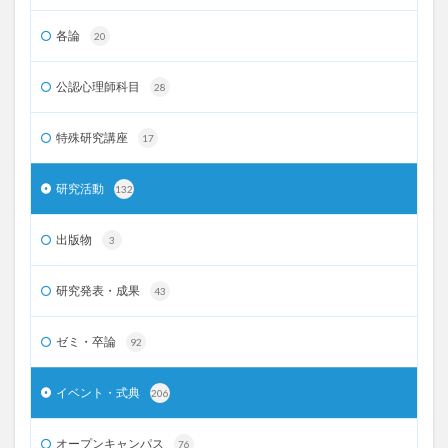
各論
20
公認心理師科目
28
特殊研究講座
17
研究活動
132
出版物
3
研究発表・成果
43
ゼミ・卒論
92
イベント・式典
206
オープンキャンパス
76