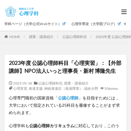
学科ページ（大学公式Webサイト）
心理学専攻（大学院ブログ）
生
HOME
授業・講座紹介
公認心理師科目
2023年度 公認心理
2023年度 公認心理師科目「心理実習」：【外部
講師】NPO法人いっと理事長・新村 博隆先生
2023-05-18
公認心理師科目
,
授業・講座紹介
心理実習
,
発達支援
,
神経発達症（発達障害）
,
福祉分野
506view
心理専門職初の国家資格「
公認心理師
」を目指すためには，
大学において指定されている25科目を履修することがまず求
められます。
心理学科も
公認心理師カリキュラム
に対応しており，このう