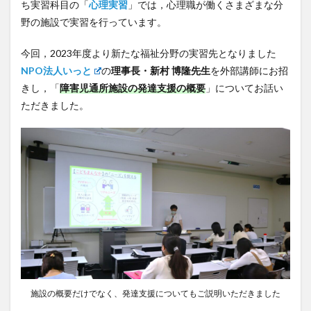
ち実習科目の「
心理実習
」では，心理職が働くさまざまな分
野の施設で実習を行っています。
今回，2023年度より新たな福祉分野の実習先となりました
NPO法人いっと
の
理事長・新村 博隆先生
を外部講師にお招
きし，「
障害児通所施設の発達支援の概要
」についてお話い
ただきました。
施設の概要だけでなく、発達支援についてもご説明いただきました