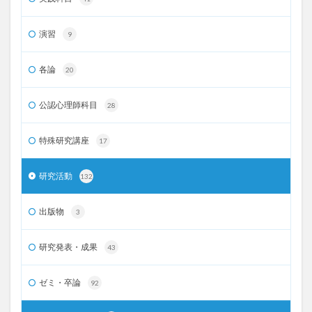
演習
9
各論
20
公認心理師科目
28
特殊研究講座
17
研究活動
132
出版物
3
研究発表・成果
43
ゼミ・卒論
92