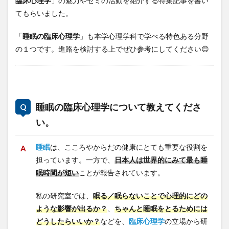
臨床心理学
」の魅力やゼミの活動を紹介する特集記事を書い
てもらいました。
「
睡眠の臨床心理学
」も本学心理学科で学べる特色ある分野
の１つです。進路を検討する上でぜひ参考にしてください😊
睡眠の臨床心理学について教えてくださ
い。
睡眠
は、こころやからだの健康にとても重要な役割を
担っています。一方で、
日本人は世界的にみて最も睡
眠時間が短い
ことが報告されています。
私の研究室では、
眠る／眠らないことで心理的にどの
ような影響が出るか？
、
ちゃんと睡眠をとるためには
どうしたらいいか？
などを、
臨床心理学
の立場から研