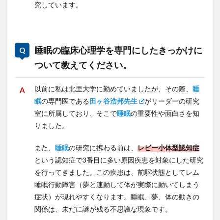
究しています。
睡眠の臨床心理学を専門にしたきっかけに
ついて教えてください。
以前に私は北里大学に勤めていましたが、その際、
睡
眠
の専門医である
田ヶ谷浩邦先生
がリーダーの研究
室に所属しており、そこで
睡眠
の重要性や面白さを知
りました。
また、
睡眠
の研究に携わる前は、
レビー小体型認知症
という認知症で3番目に多い原因疾患を対象にした研究
を行ってきました。この疾患は、前駆状態としてレム
睡眠行動障害（夢と連動して体が実際に動いてしまう
症状）が現れやすくなります。睡眠、夢、体の動きの
関係は、未だに謎が残る不思議な現象です。