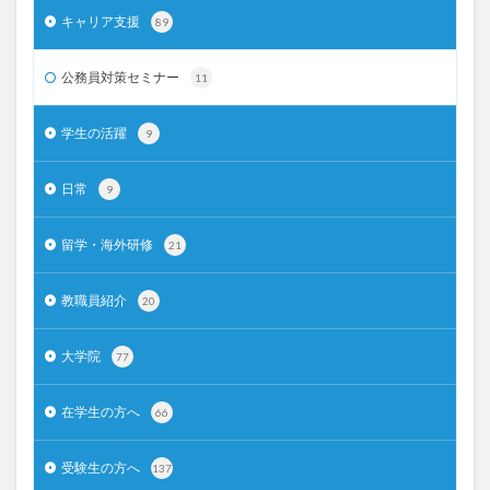
キャリア支援
89
公務員対策セミナー
11
学生の活躍
9
日常
9
留学・海外研修
21
教職員紹介
20
大学院
77
在学生の方へ
66
受験生の方へ
137