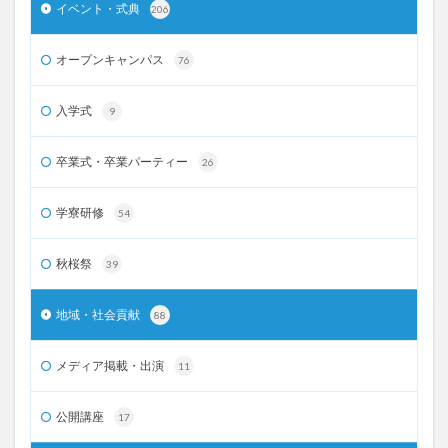
イベント・式典
206
オープンキャンパス
76
入学式
9
卒業式・卒業パーティー
26
学寮研修
54
秋桜祭
39
地域・社会貢献
88
メディア掲載・出演
11
公開講座
17