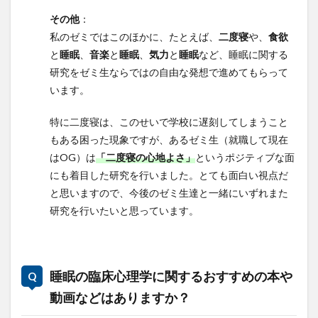
その他
：
私のゼミではこのほかに、たとえば、
二度寝
や、
食欲
と
睡眠
、
音楽
と
睡眠
、
気力
と
睡眠
など、睡眠に関する
研究をゼミ生ならではの自由な発想で進めてもらって
います。
特に二度寝は、このせいで学校に遅刻してしまうこと
もある困った現象ですが、あるゼミ生（就職して現在
はOG）は
「二度寝の心地よさ」
というポジティブな面
にも着目した研究を行いました。とても面白い視点だ
と思いますので、今後のゼミ生達と一緒にいずれまた
研究を行いたいと思っています。
睡眠の臨床心理学に関するおすすめの本や
動画などはありますか？