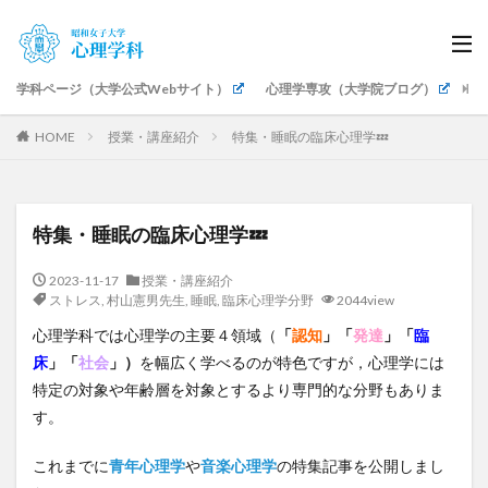
学科ページ（大学公式Webサイト）
心理学専攻（大学院ブログ）
生
HOME
授業・講座紹介
特集・睡眠の臨床心理学💤
特集・睡眠の臨床心理学💤
2023-11-17
授業・講座紹介
ストレス
,
村山憲男先生
,
睡眠
,
臨床心理学分野
2044view
心理学科では心理学の主要４領域（
「
認知
」
「
発達
」「
臨
床
」「
社会
」）
を幅広く学べるのが特色ですが，心理学には
特定の対象や年齢層を対象とするより専門的な分野もありま
す。
これまでに
青年心理学
や
音楽心理学
の特集記事を公開しまし