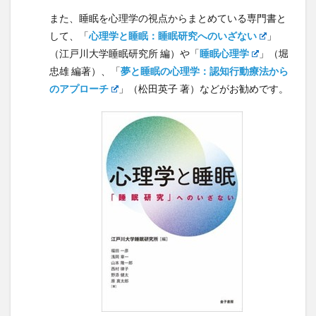
また、睡眠を心理学の視点からまとめている専門書と
して、「
心理学と睡眠：睡眠研究へのいざない
」
（江戸川大学睡眠研究所 編）や「
睡眠心理学
」（堀
忠雄 編著）、「
夢と睡眠の心理学：認知行動療法から
のアプローチ
」（松田英子 著）などがお勧めです。