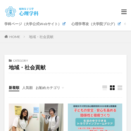
学科ページ（大学公式Webサイト）
心理学専攻（大学院ブログ）
生
HOME
地域・社会貢献
CATEGORY
地域・社会貢献
新着順
人気順
お勧めカテゴリ
授業・講座紹介
公認心理師科目
ゼミ・卒論
研究発表・成果
イベント・式典
キャリア支援
地域・社会貢献
教職員紹介