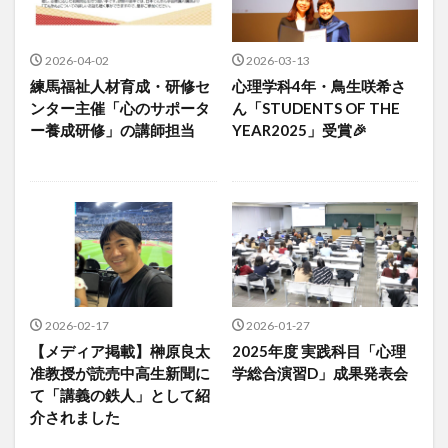
2026-04-02
2026-03-13
練馬福祉人材育成・研修セ
心理学科4年・鳥生咲希さ
ンター主催「心のサポータ
ん「STUDENTS OF THE
ー養成研修」の講師担当
YEAR2025」受賞🎉
2026-02-17
2026-01-27
【メディア掲載】榊原良太
2025年度 実践科目「心理
准教授が読売中高生新聞に
学総合演習D」成果発表会
て「講義の鉄人」として紹
介されました