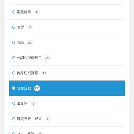
実践科目
41
演習
9
各論
20
公認心理師科目
28
特殊研究講座
17
研究活動
132
出版物
3
研究発表・成果
43
ゼミ・卒論
92