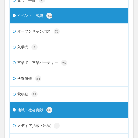
イベント・式典
206
オープンキャンパス
76
入学式
9
卒業式・卒業パーティー
26
学寮研修
54
秋桜祭
39
地域・社会貢献
88
メディア掲載・出演
11