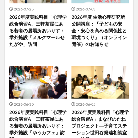
2026-07-28
2026-07-03
2026年度実践科目「心理学
2026年度 生活心理研究所
総合演習A」三軒茶屋にあ
公開講座：「子どもの安
る若者の居場所あいりす：
全・安心を高める関係性と
学外施設「メルクマールせ
環境づくり」（オンライン
たがや」訪問
開催）のお知らせ
2026-06-30
2026-06-05
2026年度実践科目「心理学
2026年度実践科目「心理学
総合演習A」三軒茶屋にあ
総合演習A」まなびのたね
る若者の居場所あいりす：
プロジェクト―子育てステ
学外施設「ゆうカフェ」訪
ーション世田谷発達相談室