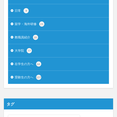
日常
9
留学・海外研修
21
教職員紹介
20
大学院
77
在学生の方へ
66
受験生の方へ
137
タグ