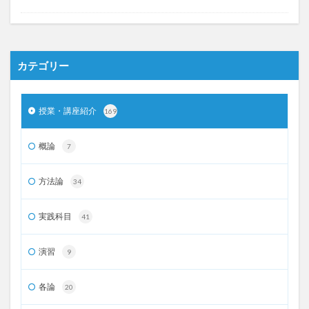
カテゴリー
授業・講座紹介
169
概論
7
方法論
34
実践科目
41
演習
9
各論
20