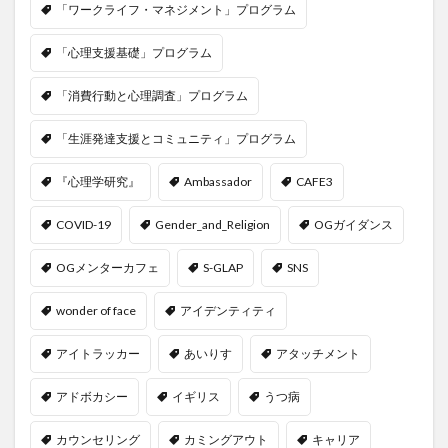
「ワークライフ・マネジメント」プログラム
「心理支援基礎」プログラム
「消費行動と心理調査」プログラム
「生涯発達支援とコミュニティ」プログラム
『心理学研究』
Ambassador
CAFE3
COVID-19
Gender_and_Religion
OGガイダンス
OGメンターカフェ
S-GLAP
SNS
wonder of face
アイデンティティ
アイトラッカー
あいりす
アタッチメント
アドボカシー
イギリス
うつ病
カウンセリング
カミングアウト
キャリア