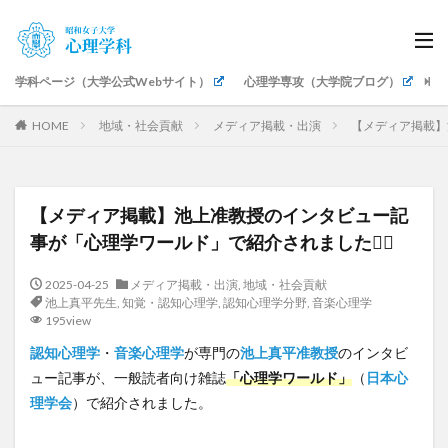
学科ページ（大学公式Webサイト）
心理学専攻（大学院ブログ）
生
HOME
地域・社会貢献
メディア掲載・出演
【メディア掲載】
【メディア掲載】池上准教授のインタビュー記
事が「心理学ワールド」で紹介されました💁‍♀️
2025-04-25
メディア掲載・出演
,
地域・社会貢献
池上真平先生
,
知覚・認知心理学
,
認知心理学分野
,
音楽心理学
195view
認知心理学
・
音楽心理学
が専門の
池上真平准教授
のインタビ
ュー記事が、一般読者向け雑誌
「心理学ワールド」
（
日本心
理学会
）で紹介されました。