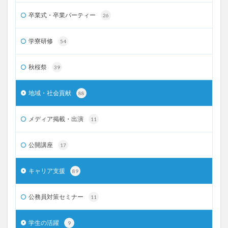
卒業式・卒業パーティー
26
学寮研修
54
秋桜祭
39
地域・社会貢献
88
メディア掲載・出演
11
公開講座
17
キャリア支援
89
公務員対策セミナー
11
学生の活躍
9