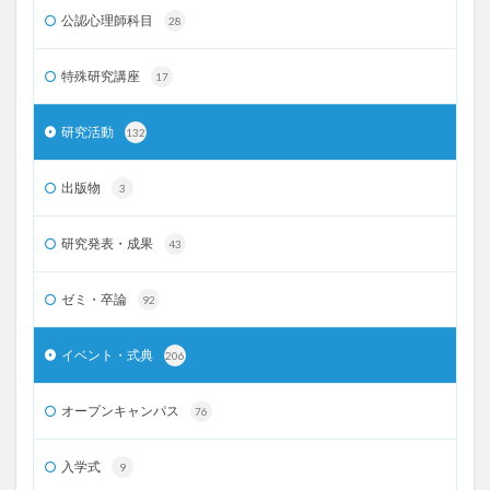
公認心理師科目
28
特殊研究講座
17
研究活動
132
出版物
3
研究発表・成果
43
ゼミ・卒論
92
イベント・式典
206
オープンキャンパス
76
入学式
9