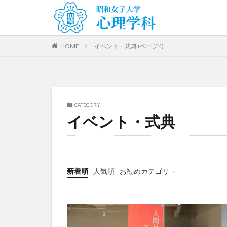
HOME
イベント・式典 (ページ4)
CATEGORY
イベント・式典
新着順
人気順
お勧めカテゴリ
授業・講座紹介
公認心理師科目
ゼミ・卒論
研究発表・成果
イベント・式典
キャリア支援
地域・社会貢献
教職員紹介