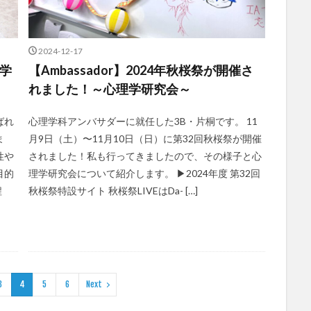
2024-12-17
浜学
【Ambassador】2024年秋桜祭が開催さ
れました！～心理学研究会～
ばれ
心理学科アンバサダーに就任した3B・片桐です。 11
ま
月9日（土）〜11月10日（日）に第32回秋桜祭が開催
性や
されました！私も行ってきましたので、その様子と心
目的
理学研究会について紹介します。 ▶2024年度 第32回
程
秋桜祭特設サイト 秋桜祭LIVEはDa- […]
3
4
5
6
Next