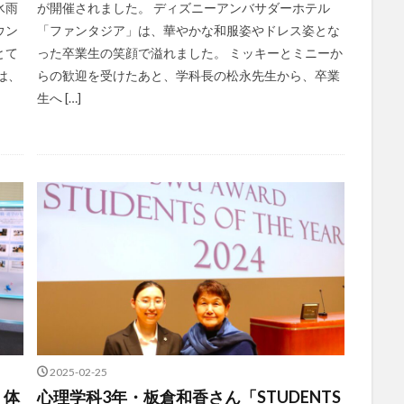
氷雨
が開催されました。 ディズニーアンバサダーホテル
ウン
「ファンタジア」は、華やかな和服姿やドレス姿とな
とて
った卒業生の笑顔で溢れました。 ミッキーとミニーか
は、
らの歓迎を受けたあと、学科長の松永先生から、卒業
生へ […]
2025-02-25
：体
心理学科3年・板倉和香さん「STUDENTS