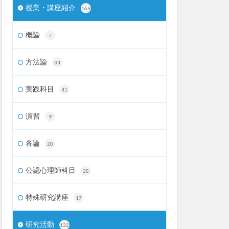
授業・講座紹介
169
概論
7
方法論
34
実践科目
41
演習
9
各論
20
公認心理師科目
28
特殊研究講座
17
研究活動
132