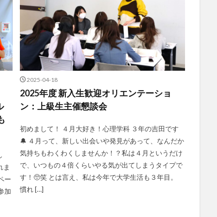
2025-04-18
2025年度 新入生歓迎オリエンテーショ
ル
ン：上級生主催懇談会
も
初めまして！ ４月大好き！心理学科 ３年の吉田です
🔔 ４月って、新しい出会いや発見があって、なんだか
気持ちもわくわくしませんか！？私は４月というだけ
し
で、いつもの４倍くらいやる気が出てしまうタイプで
れま
す！🥺笑 とは言え、私は今年で大学生活も３年目。
ペー
慣れ […]
参加