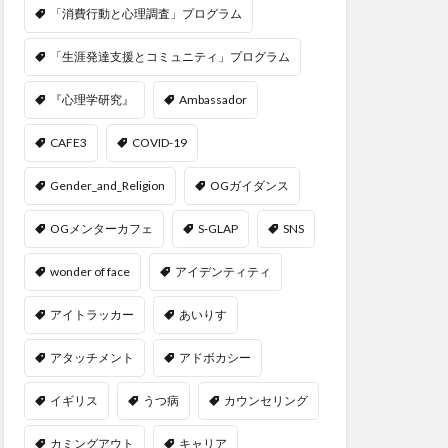
「消費行動と心理調査」プログラム
「生涯発達支援とコミュニティ」プログラム
『心理学研究』
Ambassador
CAFE3
COVID-19
Gender_and_Religion
OGガイダンス
OGメンターカフェ
S-GLAP
SNS
wonder of face
アイデンティティ
アイトラッカー
あいりす
アタッチメント
アドボカシー
イギリス
うつ病
カウンセリング
カミングアウト
キャリア