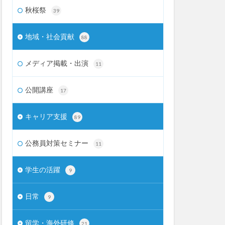
秋桜祭
39
地域・社会貢献
88
メディア掲載・出演
11
公開講座
17
キャリア支援
89
公務員対策セミナー
11
学生の活躍
9
日常
9
留学・海外研修
21