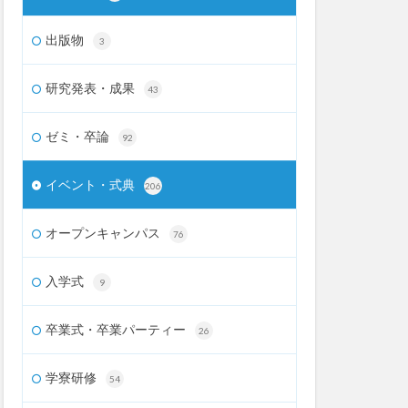
出版物
3
研究発表・成果
43
ゼミ・卒論
92
イベント・式典
206
オープンキャンパス
76
入学式
9
卒業式・卒業パーティー
26
学寮研修
54