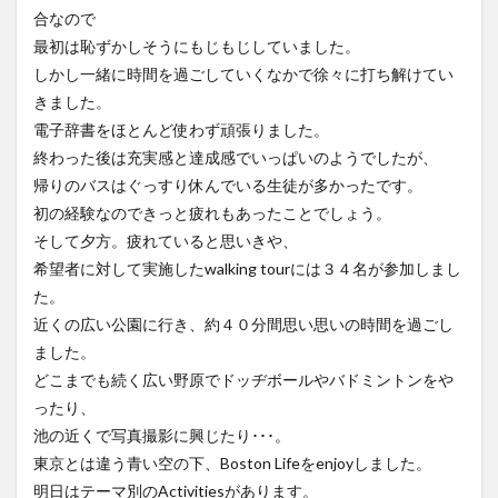
合なので
最初は恥ずかしそうにもじもじしていました。
しかし一緒に時間を過ごしていくなかで徐々に打ち解けてい
きました。
電子辞書をほとんど使わず頑張りました。
終わった後は充実感と達成感でいっぱいのようでしたが、
帰りのバスはぐっすり休んでいる生徒が多かったです。
初の経験なのできっと疲れもあったことでしょう。
そして夕方。疲れていると思いきや、
希望者に対して実施したwalking tourには３４名が参加しまし
た。
近くの広い公園に行き、約４０分間思い思いの時間を過ごし
ました。
どこまでも続く広い野原でドッヂボールやバドミントンをや
ったり、
池の近くで写真撮影に興じたり･･･。
東京とは違う青い空の下、Boston Lifeをenjoyしました。
明日はテーマ別のActivitiesがあります。