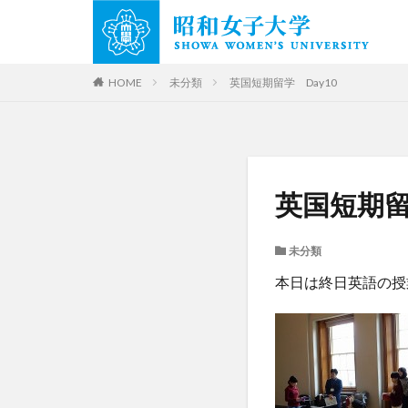
HOME
未分類
英国短期留学 Day10
英国短期留
未分類
本日は終日英語の授