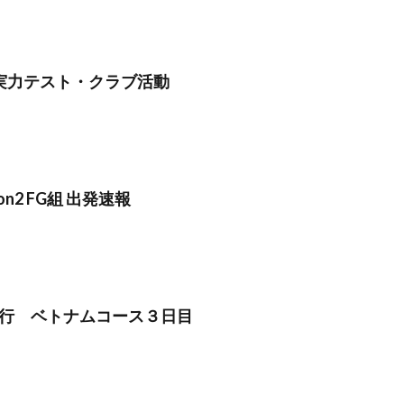
実力テスト・クラブ活動
sion2 FG組 出発速報
行 ベトナムコース３日目