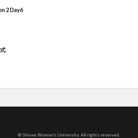
on 2 Day6
業式
© Showa Women's University. All rights reserved.