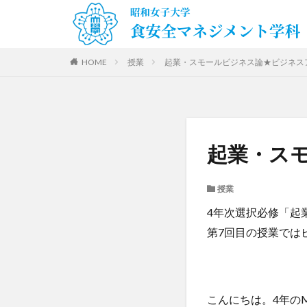
HOME
授業
起業・スモールビジネス論★ビジネス
起業・ス
授業
4年次選択必修「起
第7回目の授業では
こんにちは。4年のM.