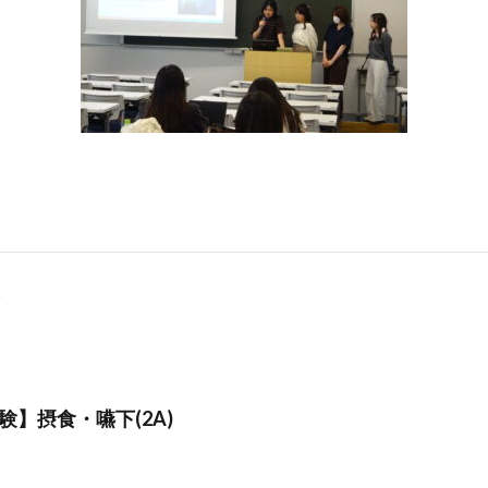
】摂食・嚥下(2A)