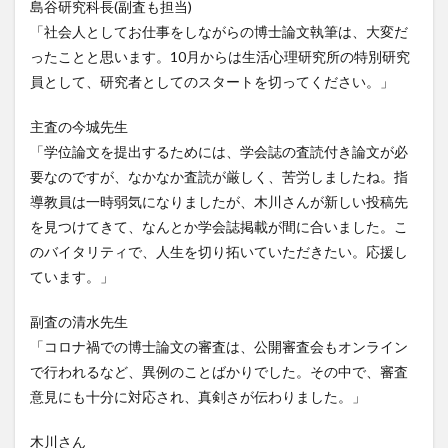
島谷研究科長(副査も担当)
「社会人としてお仕事をしながらの博士論文執筆は、大変だ
ったことと思います。10月からは生活心理研究所の特別研究
員として、研究者としてのスタートを切ってください。」
主査の今城先生
「学位論文を提出するためには、学会誌の査読付き論文が必
要なのですが、なかなか査読が厳しく、苦労しましたね。指
導教員は一時弱気になりましたが、木川さんが新しい投稿先
を見つけてきて、なんとか学会誌掲載が間に合いました。こ
のバイタリティで、人生を切り拓いていただきたい。応援し
ています。」
副査の清水先生
「コロナ禍での博士論文の審査は、公開審査会もオンライン
で行われるなど、異例のことばかりでした。その中で、審査
意見にも十分に対応され、真剣さが伝わりました。」
木川さん