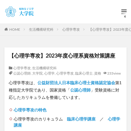
HOME
生活機構研究科
心理学専攻
【心理学専攻】2023年度
【心理学専攻】2023年度心理系資格対策講座
心理学専攻
,
生活機構研究科
公認心理師
,
大学院
,
心理学
,
心理学専攻
,
臨床心理士
,
資格
233view
心理学専攻は、
公益財団法人日本臨床心理士資格認定協会
第1
種指定大学院であり、国家資格「
公認心理師
」受験資格に対
応したカリキュラムを整備しています。
心理学専攻の特色
心理学専攻のカリキュラム
臨床心理学講座
／
心理学
講座