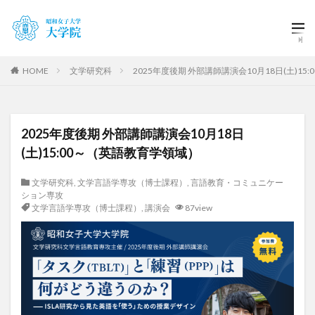
HOME
文学研究科
2025年度後期 外部講師講演会10月18日(土)1
2025年度後期 外部講師講演会10月18日
(土)15:00～（英語教育学領域）
文学研究科
,
文学言語学専攻（博士課程）
,
言語教育・コミュニケー
ション専攻
文学言語学専攻（博士課程）
,
講演会
87view