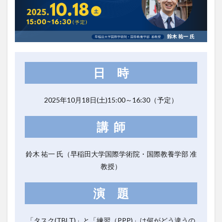
日 時
2025年10月18日(土)15:00～16:30（予定）
講 師
鈴木 祐一 氏（早稲田大学国際学術院・国際教養学部
准
教授）
演 題
「タスク(TBLT)」と「練習（PPP)」は何がどう違うの