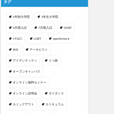
タグ
1年制大学院
1年生大学院
3月期入試
7月期入試
GNAT
J-FLEC
LGBT
openlecture
SNS
アーキビスト
アイデンティティ
うつ病
オープンキャンパス
オンライン無料セミナー
オンライン説明会
ガイダンス
カミングアウト
カリキュラム