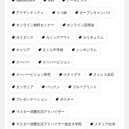
openlecture
SNS
アーキビスト
アイデンティティ
うつ病
オープンキャンパス
オンライン無料セミナー
オンライン説明会
ガイダンス
カミングアウト
カリキュラム
キャリア
さくら中学校
シンポジウム
スーパー
スーパービジョン
スーパービジョン研究
スティグマ
ストレス反応
タンザニア
パックン
ブループリント
プレゼンテーション
ポスター
マスター消費生活アドバイザー
マスター消費生活アドバイザー指定大学院
メディア出演