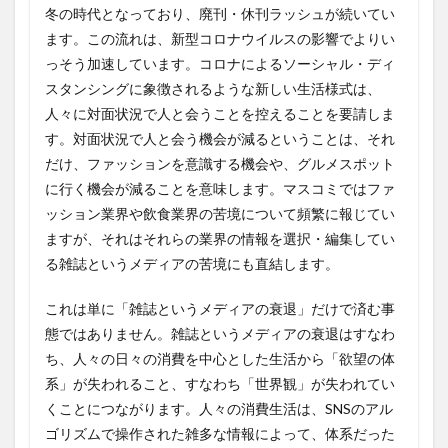
冬の時代となっており、廃刊・休刊ラッシュが続いてい
ます。この流れは、新型コロナウイルスの影響でよりい
っそう加速しています。コロナによるソーシャル・ディ
スタンシングに象徴されるような新しい生活様式は、
人々に対面状況で人と会うことを控えることを要請しま
す。対面状況で人と会う機会が減るということは、それ
だけ、ファッションを意識する機会や、グルメスポット
に行く機会が減ることを意味します。マスコミではファ
ッション業界や飲食業界の苦境について頻繁に報じてい
ますが、それはそれらの業界の情報を選択・編集してい
る雑誌というメディアの苦境にも直結します。
これは単に「雑誌というメディアの衰退」だけで済む事
態ではありません。雑誌というメディアの衰退はすなわ
ち、人々の日々の消費を中心とした生活から「欲望の体
系」が失われること、すなわち「世界観」が失われてい
くことにつながります。人々の消費生活は、SNSのアル
ゴリズムで操作された雑多な情報によって、体系だった