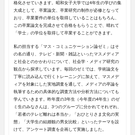
格化させていきます。昭和女子大学では4年生の学びの集
大成として、卒業論文、卒業研究の制作が必修となって
おり、卒業要件の単位を取得していることはもちろん、
この卒業論文を完成させて合格をもらうことで、晴れて
「学士」の学位を取得して卒業することができます。
私の担当する「マス・コミュニケーション論ゼミ」はそ
の名の通り、テレビ・新聞・雑誌といったマスメディア
と社会とのかかわりについて、社会学・メディア研究の
観点から探求しています。毎回のゼミでは、学術論文を
丁寧に読み込んで行くトレーニングに加えて、マスメデ
ィアを対象にした実地調査を通して、メディアの卒論を
執筆するための具体的な調査方法や分析方法についても
学んでいきます。昨年度の3年生（今年度の4年生）のゼ
ミ生のみなさんは、3つのグループに分かれてそれぞれ、
「若者のテレビ離れは本当か」「おひとりさま文化の実
態」「大学生の結婚観の男女比較」といったテーマを設
けて、アンケート調査を企画して実施しました。