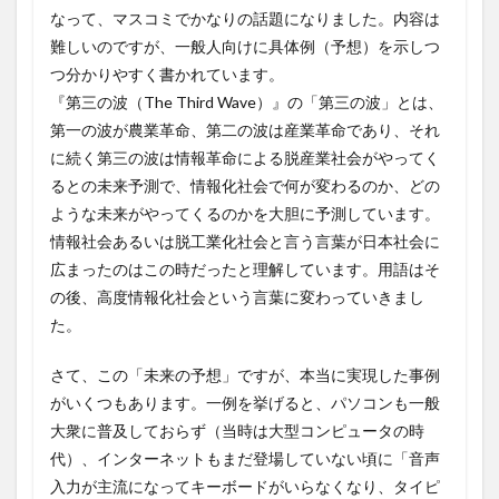
なって、マスコミでかなりの話題になりました。内容は
難しいのですが、一般人向けに具体例（予想）を示しつ
つ分かりやすく書かれています。
『第三の波（The Third Wave）』の「第三の波」とは、
第一の波が農業革命、第二の波は産業革命であり、それ
に続く第三の波は情報革命による脱産業社会がやってく
るとの未来予測で、情報化社会で何が変わるのか、どの
ような未来がやってくるのかを大胆に予測しています。
情報社会あるいは脱工業化社会と言う言葉が日本社会に
広まったのはこの時だったと理解しています。用語はそ
の後、高度情報化社会という言葉に変わっていきまし
た。
さて、この「未来の予想」ですが、本当に実現した事例
がいくつもあります。一例を挙げると、パソコンも一般
大衆に普及しておらず（当時は大型コンピュータの時
代）、インターネットもまだ登場していない頃に「音声
入力が主流になってキーボードがいらなくなり、タイピ