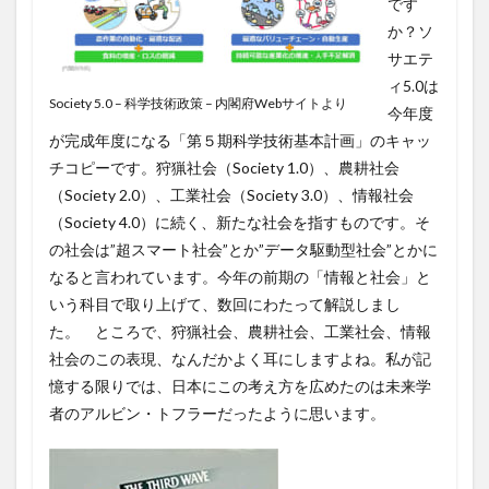
です
か？ソ
サエテ
ィ5.0は
Society 5.0 – 科学技術政策 – 内閣府Webサイトより
今年度
が完成年度になる「第５期科学技術基本計画」のキャッ
チコピーです。狩猟社会（Society 1.0）、農耕社会
（Society 2.0）、工業社会（Society 3.0）、情報社会
（Society 4.0）に続く、新たな社会を指すものです。そ
の社会は”超スマート社会”とか”データ駆動型社会”とかに
なると言われています。今年の前期の「情報と社会」と
いう科目で取り上げて、数回にわたって解説しまし
た。 ところで、狩猟社会、農耕社会、工業社会、情報
社会のこの表現、なんだかよく耳にしますよね。私が記
憶する限りでは、日本にこの考え方を広めたのは未来学
者のアルビン・トフラーだったように思います。