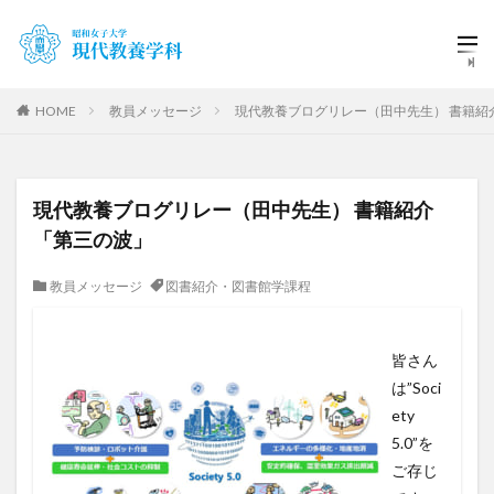
HOME
教員メッセージ
現代教養ブログリレー（田中先生） 書籍紹
現代教養ブログリレー（田中先生） 書籍紹介
「第三の波」
教員メッセージ
図書紹介・図書館学課程
皆さん
は”Soci
ety
5.0”を
ご存じ