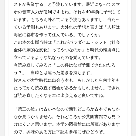
ストが失業する」と予測しています。最近になってスマ
ホの音声入力が便利ですよね。それを40年前に予想して
います。もちろん外れている予測もありますし、当たっ
ている予測もあります。大外れの予想と言えば「人類は
海底に都市を作って住んでいる」でしょうか。
この本の出版当時は「これがパラダイム・シフト（社会
全体の劇的な変化）ってやつなのか」と時代の転換点に
立っているような気なったのを覚えています。
今読み返してみると「この件はなぜ予測できたのだろ
う？」 当時とは違った驚きを持ちます。
皆さんが大学時代に出会う本も、もしかしたら何十年も
たってから読み直す機会があるかもしれません。できれ
ば読み直したくなる本に出会えると良いですね。
「第三の波」は古い本なので新刊どころか古本でもなか
なか見つかりません。それどころか公共図書館でも見つ
けにくいと思います。本学の図書館には所蔵があります
ので、興味のある方は下記を参考にぜひどうぞ。