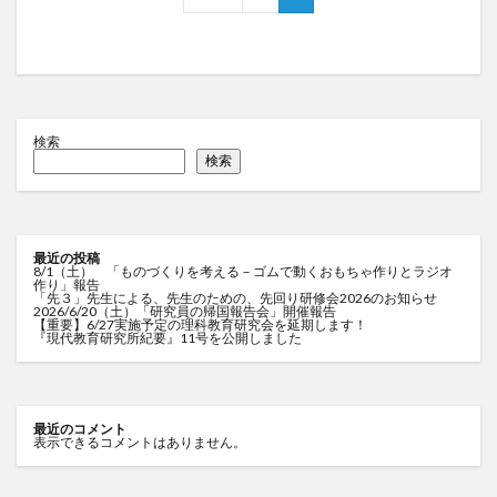
検索
検索
最近の投稿
8/1（土） 「ものづくりを考える－ゴムで動くおもちゃ作りとラジオ
作り」報告
「先３」先生による、先生のための、先回り研修会2026のお知らせ
2026/6/20（土）「研究員の帰国報告会」開催報告
【重要】6/27実施予定の理科教育研究会を延期します！
『現代教育研究所紀要』11号を公開しました
最近のコメント
表示できるコメントはありません。