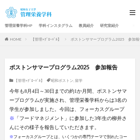
管理栄養学科HP
学科インスタグラム
教員紹介
研究室紹介
HOME
【管理×ｸﾞﾛｰﾊﾞﾙ】
ボストンサマープログラム2025 参加報
ボストンサマープログラム2025 参加報告
【管理×ｸﾞﾛｰﾊﾞﾙ】
昭和ボストン
,
留学
今年も8月4日～30日までの約1か月間、ボストンサマ
ープログラムが実施され、管理栄養学科からは3名の
学生が参加しました。今回は、
フォーカスグループ
※
「
フードマネジメント」に参加した
3年生の柳井さ
んにその様子を報告していただきます。
※
フォーカスグループとは、いくつかの専門テーマで別れたコー