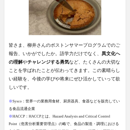
皆さま、柳井さんのボストンサマープログラムでのご
報告、いかがでしたか。
語学力だけでなく、
異文化へ
の理解
や
チャレンジする勇気
など、たくさんの大切な
ことを学ばれたことが伝わってきます。
この素晴らし
い経験を、今後の学びや将来にぜひ活かしていって欲
しいです。
※
Sysco：
世界一の業務用食材、厨房器具、食器などを販売してい
る食品流通企業
※
HACCP：
HACCPとは、Hazard Analysis and Critical Control
Point（危害分析重要管理点）の略で、食品の製造・調理における