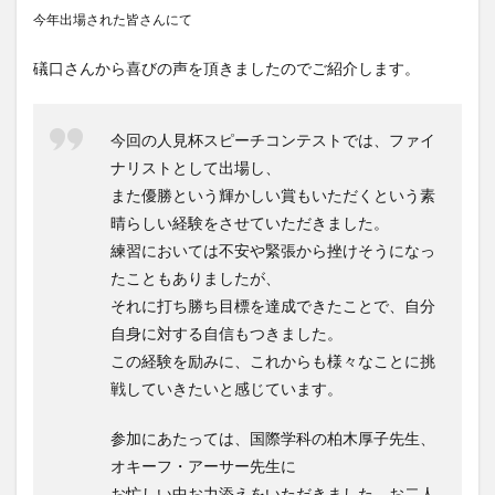
今年出場された皆さんにて
文化体験
日中韓プログラム
日本
昭和ボストン
昭和ボストン・University留学
礒口さんから喜びの声を頂きましたのでご紹介します。
昭和女子大学
昭和女子大学国際学部
昭和女子大学国際学部国際学科
時間割
東明学林
今回の人見杯スピーチコンテストでは、ファイ
東海大学
比較社会論
淑明女子大学校
ナリストとして出場し、
また優勝という輝かしい賞もいただくという素
淑明女子大学校留学
特別講座
特別講演
晴らしい経験をさせていただきました。
特別講義
現地レポート
産学交流会
留学
練習においては不安や緊張から挫けそうになっ
留学プログラム
留学レポート
留学体験談
たこともありましたが、
留学出発式
留学生
秋桜祭
秋桜際
それに打ち勝ち目標を達成できたことで、自分
箱根湯本
華東師範大学
華東師範大学留学
自身に対する自信もつきました。
この経験を励みに、これからも様々なことに挑
西江大学校
西江大学校留学
言語交流会
戦していきたいと感じています。
話してみよう韓国語
語学堂
誠信女子大学校
誠信女子大学校留学
課外活動
金泰植先生
参加にあたっては、国際学科の柏木厚子先生、
長期休暇
集会
韓国
韓国現代史
オキーフ・アーサー先生に
お忙しい中お力添えをいただきました。お二人
韓国留学
韓国社会研究
韓国語