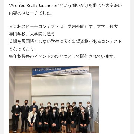
“Are You Really Japanese?”という問いかけを通じた大変深い
レポート
ワルシャワ大学留学
上海交通大学
内容のスピーチでした。
上海交通大学留学
上海外国語大学
中国
中国留学
中国語
交換・私費認定留学
交流会
人見杯スピーチコンテストは、学内外問わず、大学、短大、
専門学校、大学院に通う
人見杯英語スピーチコンテスト
企業
体験授業
英語を母国語としない学生に広く出場資格があるコンテスト
保護者懇談会
優勝
入賞
公開講座
となっており、
内定者報告会
冬休み
出発
初月レポート
毎年秋桜祭のイベントのひとつとして開催されています。
卒業式
卒業生
博物館
受賞
受験生へのメッセージ
台湾
国際・地域研究
国際交流
国際学科
国際学科協定校留学学生
国際学部
国際学部国際学科
夏季休暇
外部講師
季節学期
学寮
学寮研修
学生
学生の声
学生特集
学科イベント
学科説明会
学食
寮生活
就職活動
履修科目
懇談会
成績優等賞受賞
授業紹介
授業風景
掲載情報
撮影風景
教員からのメッセージ
教員紹介