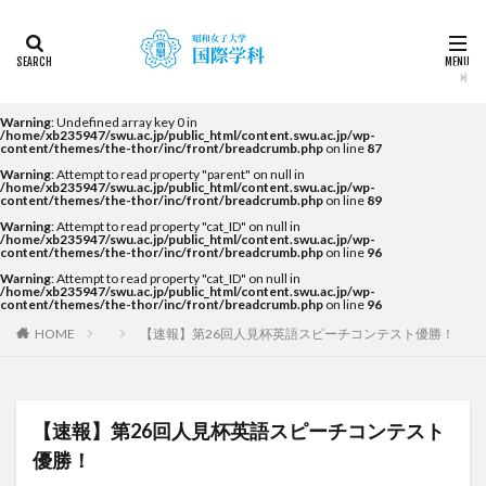
カテゴリー
タグ
Warning
: Undefined array key 0 in
/home/xb235947/swu.ac.jp/public_html/content.swu.ac.jp/wp-
content/themes/the-thor/inc/front/breadcrumb.php
on line
87
2022
2023
2024
2025
2026
DDP
Warning
: Attempt to read property "parent" on null in
KF
NEWS
STUDENTS OF THE YEAR
/home/xb235947/swu.ac.jp/public_html/content.swu.ac.jp/wp-
content/themes/the-thor/inc/front/breadcrumb.php
on line
89
Temple University Japan Campus（TUJ）
Warning
: Attempt to read property "cat_ID" on null in
/home/xb235947/swu.ac.jp/public_html/content.swu.ac.jp/wp-
The British School in Tokyo（BST）
UQ
アルカラ
content/themes/the-thor/inc/front/breadcrumb.php
on line
96
Warning
: Attempt to read property "cat_ID" on null in
アルカラ大学
アルカラ大学あるかリングア
/home/xb235947/swu.ac.jp/public_html/content.swu.ac.jp/wp-
content/themes/the-thor/inc/front/breadcrumb.php
on line
96
アンバサダー
イベント
インターンシップ
HOME
【速報】第26回人見杯英語スピーチコンテスト優勝！
インターンシップ・就職活動
オーストラリア
オーストラリア（UQ)
オープンキャンパス
オフライン授業
お正月
お茶会
カーン
【速報】第26回人見杯英語スピーチコンテスト
カーン・ノルマンディー大学Carré international留学
優勝！
カヤグム体験
キャリア
キャンパスライフ