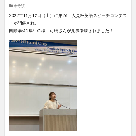
未分類
クイーンズランド
コンテスト
シンポジウム
2022年11月12日（土）に第26回人見杯英語スピーチコンテス
スケジュール
スピーチコンテスト
スペイン
トが開催され、
スペイン・アルカラ大学Alcalingua留学
スペイントレド
国際学科2年生の礒口可暖さんが見事優勝されました！
スペインバルセロナ
スペインマドリード
スペイン留学
スペイン語
ソウル女子大学校
ソウル女子大学校留学
ダーラナ大学留学
ダブル・ディグリー・プログラム
テンプル大学ジャパン(TUJ)
ドイツ
ニュース
フランス
フランス留学
ベトナム
ベトナム国家大学
ベトナム国家大学ハノイ人文社会科学大学留学
ベトナム航空
ベトナム観光
ベトナム語
ポーラ美術館
ボストン留学
ボランティア
ボランティア活動
ライプツィヒ
ライプツィヒ大学附属ドイツ語学校interDaF留学