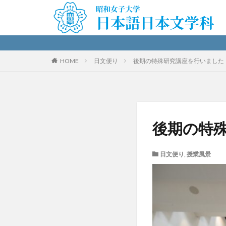
HOME
日文便り
後期の特殊研究講座を行いました（
後期の特殊
日文便り
,
授業風景