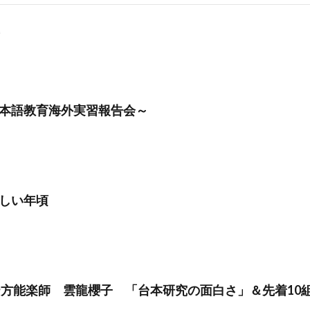
本語教育海外実習報告会～
しい年頃
テ方能楽師 雲龍櫻子 「台本研究の面白さ」＆先着10