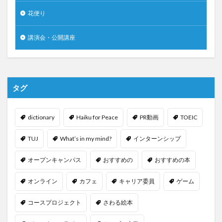
花便り
講演会・公開講座
タグ
dictionary
Haiku for Peace
PR動画
TOEIC
TUJ
What’s in my mind?
インターンシップ
オープンキャンパス
おすすめの
おすすめの本
オンライン
カフェ
キャリア委員
ゲーム
コースプロジェクト
さわる絵本