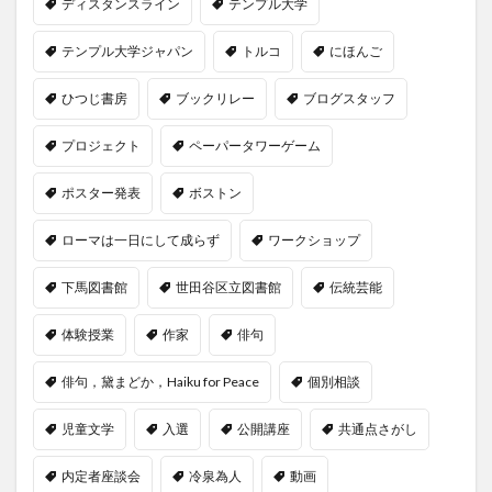
ディスタンスライン
テンプル大学
テンプル大学ジャパン
トルコ
にほんご
ひつじ書房
ブックリレー
ブログスタッフ
プロジェクト
ペーパータワーゲーム
ポスター発表
ボストン
ローマは一日にして成らず
ワークショップ
下馬図書館
世田谷区立図書館
伝統芸能
体験授業
作家
俳句
俳句，黛まどか，Haiku for Peace
個別相談
児童文学
入選
公開講座
共通点さがし
内定者座談会
冷泉為人
動画