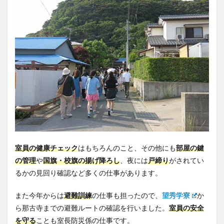
室員の健康チェック
はもちろんのこと、その他にも
部屋の鍵
の管理
や
国旗・校旗の揚げ降ろし
、夜には
戸締り
がされてい
るかの見回り確認など多くの仕事があります。
また今年からは
避難訓練
の仕事も担ったので、
望秀学寮
か
ら那古寺までの避難ルートの確認を行いました。
室員の安全
を守る
ことも室長防災係の仕事です。