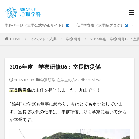
学科ページ（大学公式Webサイト）
心理学専攻（大学院ブログ）
生
HOME
イベント・式典
学寮研修
2016年度 学寮研修06：室
2016年度 学寮研修06：室長防災係
2016-07-08
学寮研修
,
在学生の方へ
120view
室長防災係
の主任を担当しました、丸山です！
3泊4日の学寮も無事に終わり、今はとてもホッとしていま
す。室長防災係の仕事は、事前準備よりも学寮に着いてから
が本番です。