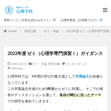
学科ページ（大学公式Webサイト）
心理学専攻（大学院ブログ）
生
HOME
研究活動
ゼミ・卒論
2022年度 ゼミ（心理学専門演
2022年度 ゼミ（心理学専門演習Ⅰ）ガイダンス
2023-02-21
ゼミ・卒論
,
研究活動
ゼミガイダンス
425view
心理学科では、4年間の学びの集大成として
卒業論文
が必修と
なっています。
この卒業論文作成のため
3年次
からゼミに所属し、そこでの発
表やディスカッションを通して、
各自の関心に沿ったテーマ
での研究を進めていきます。