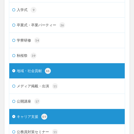
入学式
9
卒業式・卒業パーティー
26
学寮研修
54
秋桜祭
39
地域・社会貢献
88
メディア掲載・出演
11
公開講座
17
キャリア支援
89
公務員対策セミナー
11