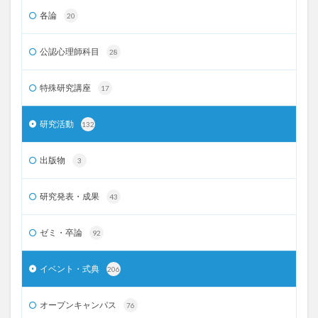
各論
20
公認心理師科目
28
特殊研究講座
17
研究活動
132
出版物
3
研究発表・成果
43
ゼミ・卒論
92
イベント・式典
206
オープンキャンパス
76