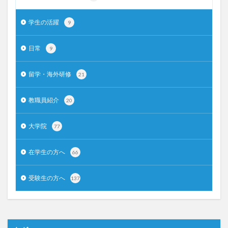
学生の活躍
9
日常
9
留学・海外研修
21
教職員紹介
20
大学院
77
在学生の方へ
66
受験生の方へ
137