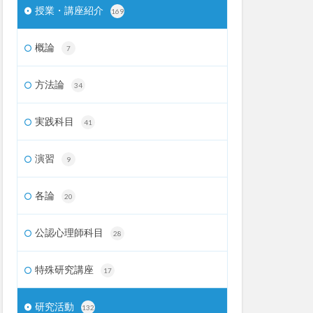
授業・講座紹介
169
概論
7
方法論
34
実践科目
41
演習
9
各論
20
公認心理師科目
28
特殊研究講座
17
研究活動
132