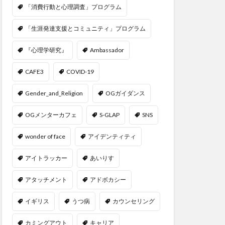
「消費行動と心理調査」プログラム
「生涯発達支援とコミュニティ」プログラム
『心理学研究』
Ambassador
CAFE3
COVID-19
Gender_and_Religion
OGガイダンス
OGメンターカフェ
S-GLAP
SNS
wonder of face
アイデンティティ
アイトラッカー
あいりす
アタッチメント
アドボカシー
イギリス
うつ病
カウンセリング
カミングアウト
キャリア