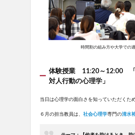
時間割の組み方や大学での過
体験授業 11:20～12:
対人行動の心理学」
当日は心理学の面白さを知っていただくた
６月の担当教員は、
社会心理学
専門の
清水
テーマ：【他者を助けるとき、助