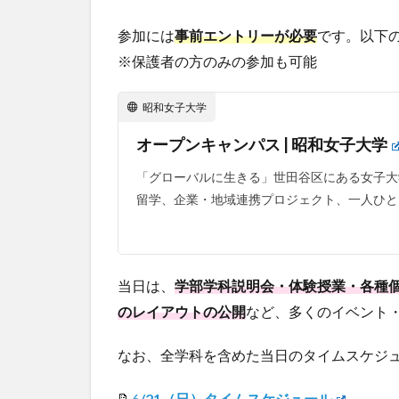
参加には
事前エントリーが必要
です。以下
※保護者の方のみの参加も可能
昭和女子大学
オープンキャンパス | 昭和女子大学
「グローバルに生きる」世田谷区にある女子大
留学、企業・地域連携プロジェクト、一人ひと
当日は、
学部学科説明会・体験授業・各種
のレイアウトの公開
など、多くのイベント・コ
なお、全学科を含めた当日のタイムスケジ
📝
6
/21（日）タイムスケジュール