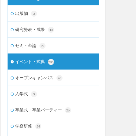
出版物
3
研究発表・成果
43
ゼミ・卒論
92
イベント・式典
206
オープンキャンパス
76
入学式
9
卒業式・卒業パーティー
26
学寮研修
54