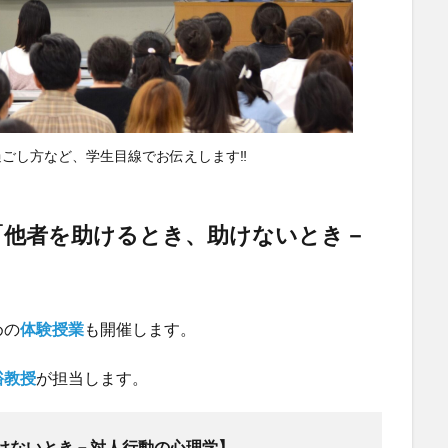
ごし方など、学生目線でお伝えします‼️
00 「他者を助けるとき、助けないとき－
めの
体験授業
も開催します。
裕教授
が担当します。
けないとき－対人行動の心理学】