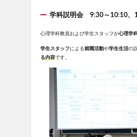
学科説明会 9:30～10:10、1
心理学科教員および学生スタッフが
心理学
学生スタッフ
による
就職活動
や
学生生活
の
る内容
です。