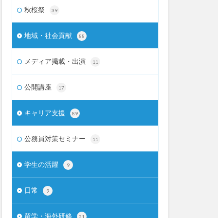
秋桜祭
39
地域・社会貢献
88
メディア掲載・出演
11
公開講座
17
キャリア支援
89
公務員対策セミナー
11
学生の活躍
9
日常
9
留学・海外研修
21