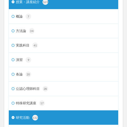
授業・講座紹介
169
概論
7
方法論
34
実践科目
41
演習
9
各論
20
公認心理師科目
28
特殊研究講座
17
研究活動
132