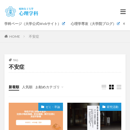
学科ページ（大学公式Webサイト）
心理学専攻（大学院ブログ）
生
HOME
不安症
TAG
不安症
新着順
人気順
お勧めカテゴリ
授業・講座紹介
公認心理師科目
ゼミ・卒論
研究発表・成果
イベント・式典
キャリア支援
地域・社会貢献
教職員紹介
ゼミ・卒論
研究活動