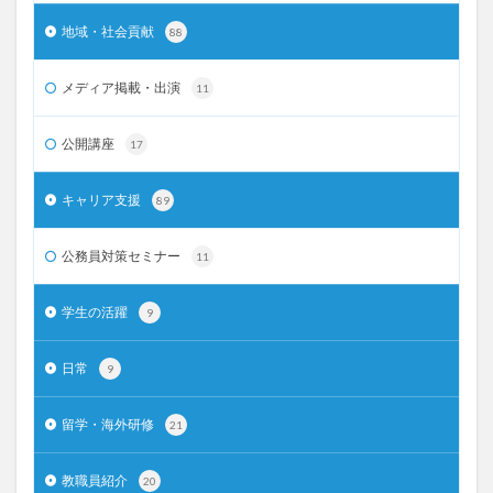
地域・社会貢献
88
メディア掲載・出演
11
公開講座
17
キャリア支援
89
公務員対策セミナー
11
学生の活躍
9
日常
9
留学・海外研修
21
教職員紹介
20