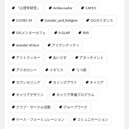
『心理学研究』
Ambassador
CAFE3
COVID-19
Gender_and_Religion
OGガイダンス
OGメンターカフェ
S-GLAP
SNS
wonder of face
アイデンティティ
アイトラッカー
あいりす
アタッチメント
アドボカシー
イギリス
うつ病
カウンセリング
カミングアウト
キャリア
キャリアデザイン
キャリア準備プログラム
クラブ・サークル活動
グループワーク
ケース・フォーミュレーション
コミュニケーション