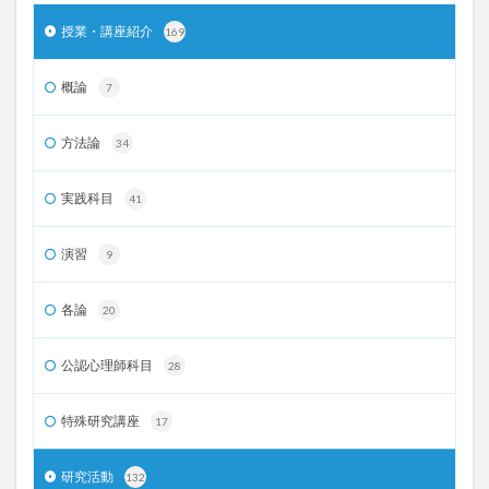
授業・講座紹介
169
概論
7
方法論
34
実践科目
41
演習
9
各論
20
公認心理師科目
28
特殊研究講座
17
研究活動
132