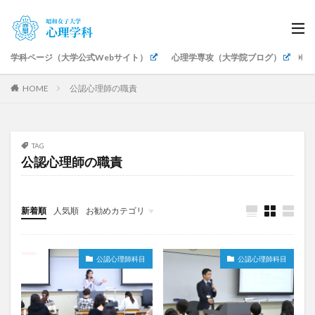
学科ページ（大学公式Webサイト）
心理学専攻（大学院ブログ）
生
HOME
公認心理師の職責
TAG
公認心理師の職責
新着順
人気順
お勧めカテゴリ
授業・講座紹介
公認心理師科目
ゼミ・卒論
研究発表・成果
イベント・式典
キャリア支援
地域・社会貢献
教職員紹介
公認心理師科目
公認心理師科目