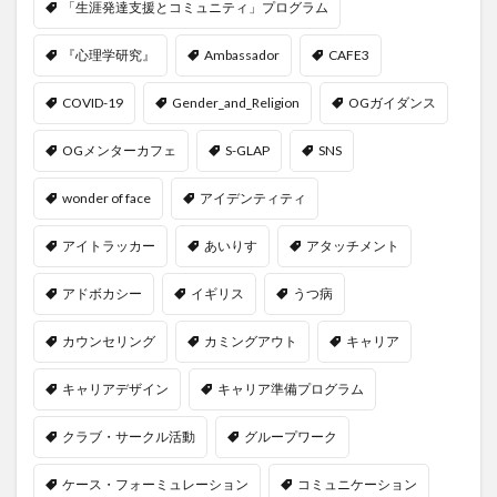
「生涯発達支援とコミュニティ」プログラム
『心理学研究』
Ambassador
CAFE3
COVID-19
Gender_and_Religion
OGガイダンス
OGメンターカフェ
S-GLAP
SNS
wonder of face
アイデンティティ
アイトラッカー
あいりす
アタッチメント
アドボカシー
イギリス
うつ病
カウンセリング
カミングアウト
キャリア
キャリアデザイン
キャリア準備プログラム
クラブ・サークル活動
グループワーク
ケース・フォーミュレーション
コミュニケーション