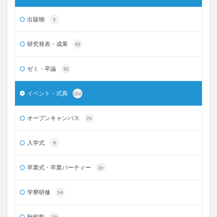
出版物
3
研究発表・成果
43
ゼミ・卒論
92
イベント・式典
206
オープンキャンパス
76
入学式
9
卒業式・卒業パーティー
26
学寮研修
54
秋桜祭
39