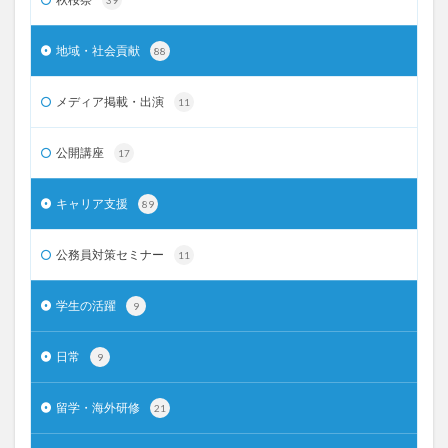
地域・社会貢献
88
メディア掲載・出演
11
公開講座
17
キャリア支援
89
公務員対策セミナー
11
学生の活躍
9
日常
9
留学・海外研修
21