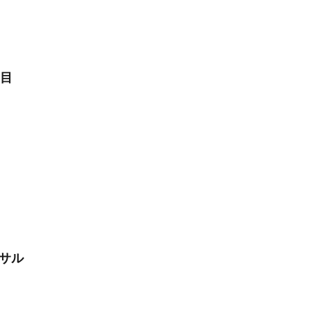
日目
サル