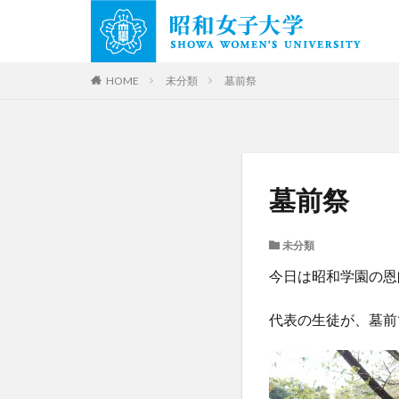
HOME
未分類
墓前祭
墓前祭
未分類
今日は昭和学園の恩
代表の生徒が、墓前