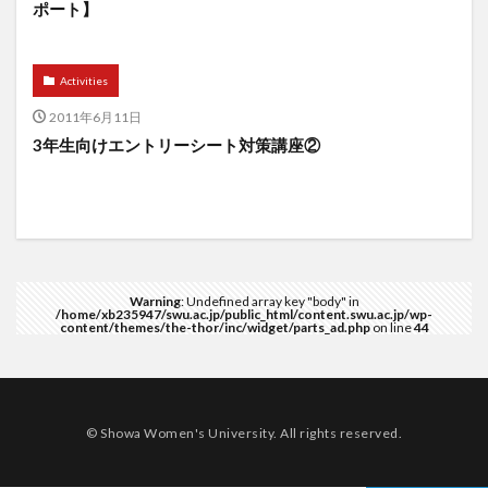
ポート】
Activities
2011年6月11日
3年生向けエントリーシート対策講座②
Warning
: Undefined array key "body" in
/home/xb235947/swu.ac.jp/public_html/content.swu.ac.jp/wp-
content/themes/the-thor/inc/widget/parts_ad.php
on line
44
© Showa Women's University. All rights reserved.