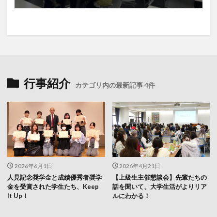
行事紹介
カテゴリ内の最新記事 4件
2026年6月1日
2026年4月21日
人見記念奨学金と成績優秀者奨学
【上級生主催懇談会】先輩たちの
金を受賞された学生たち、Keep
話を聞いて、大学生活がよりリア
It Up！
ルにわかる！