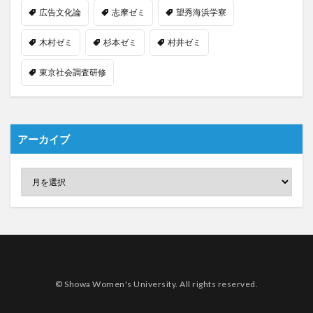
広告文化論
志摩ゼミ
望秀海浜学寮
木村ゼミ
杉本ゼミ
村井ゼミ
東京社会調査研修
アーカイブ
© Showa Women's University. All rights reserved.