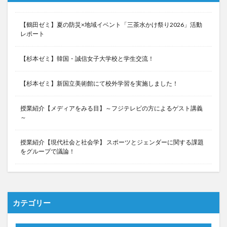
【鶴田ゼミ】夏の防災×地域イベント「三茶水かけ祭り2026」活動
レポート
【杉本ゼミ】韓国・誠信女子大学校と学生交流！
【杉本ゼミ】新国立美術館にて校外学習を実施しました！
授業紹介【メディアをみる目】～フジテレビの方によるゲスト講義
～
授業紹介【現代社会と社会学】 スポーツとジェンダーに関する課題
をグループで議論！
カテゴリー