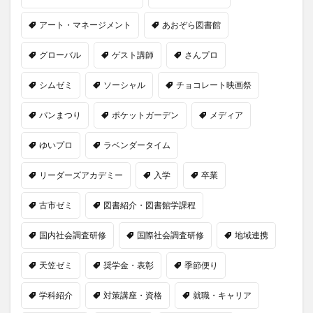
アート・マネージメント
あおぞら図書館
グローバル
ゲスト講師
さんプロ
シムゼミ
ソーシャル
チョコレート映画祭
パンまつり
ポケットガーデン
メディア
ゆいプロ
ラベンダータイム
リーダーズアカデミー
入学
卒業
古市ゼミ
図書紹介・図書館学課程
国内社会調査研修
国際社会調査研修
地域連携
天笠ゼミ
奨学金・表彰
季節便り
学科紹介
対策講座・資格
就職・キャリア