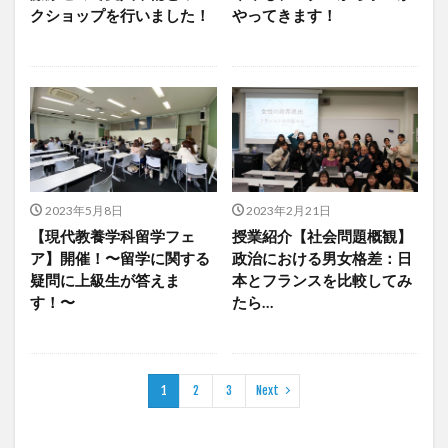
クショップを行いました！
やってきます！
2023年5月8日
2023年2月21日
【現代教養学科留学フェ
授業紹介【社会問題概観】
ア】開催！〜留学に関する
政治における男女格差：日
疑問に上級生が答えま
本とフランスを比較してみ
す！〜
たら…
1
2
3
Next