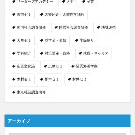
リーダーズアカデミー
入学
卒業
古市ゼミ
図書紹介・図書館学課程
国内社会調査研修
国際社会調査研修
地域連携
天笠ゼミ
奨学金・表彰
季節便り
学科紹介
対策講座・資格
就職・キャリア
広告文化論
志摩ゼミ
望秀海浜学寮
木村ゼミ
杉本ゼミ
村井ゼミ
東京社会調査研修
アーカイブ