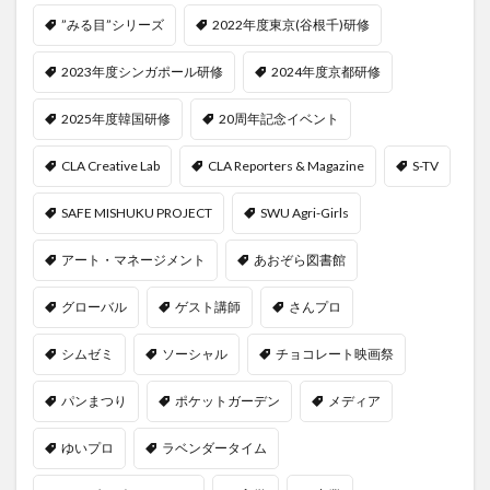
”みる目”シリーズ
2022年度東京(谷根千)研修
2023年度シンガポール研修
2024年度京都研修
2025年度韓国研修
20周年記念イベント
CLA Creative Lab
CLA Reporters & Magazine
S-TV
SAFE MISHUKU PROJECT
SWU Agri-Girls
アート・マネージメント
あおぞら図書館
グローバル
ゲスト講師
さんプロ
シムゼミ
ソーシャル
チョコレート映画祭
パンまつり
ポケットガーデン
メディア
ゆいプロ
ラベンダータイム