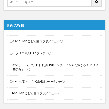
最近の投稿
〇12/23 H&B こども園コラボメニュー〇
〇 クリスマスH&Bランチ 〇
〇12/1、3、5、9、11日提供H&Bランチ 「からだ温まる！ ピリ辛
中華定食」！〇
〇11/17(月)～11/28(金)提供H&Bランチ〇
○10/2 H&B こども園コラボメニュー○