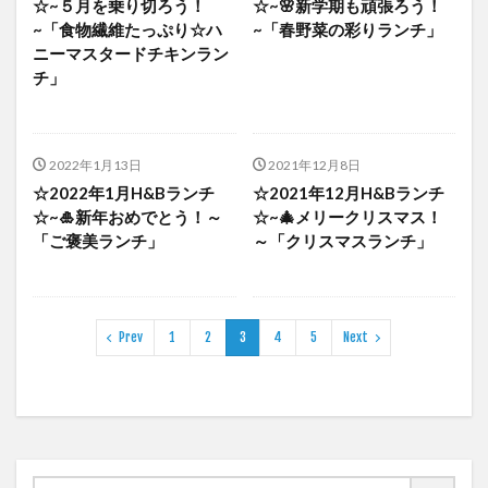
☆~５月を乗り切ろう！
☆~🌸新学期も頑張ろう！
~「食物繊維たっぷり☆ハ
~「春野菜の彩りランチ」
ニーマスタードチキンラン
チ」
2022年1月13日
2021年12月8日
☆2022年1月H&Bランチ
☆2021年12月H&Bランチ
☆~🎍新年おめでとう！～
☆~🎄メリークリスマス！
「ご褒美ランチ」
～「クリスマスランチ」
Prev
1
2
3
4
5
Next