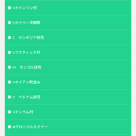
Vカインソン村
Vカイベー洋館群
C カンボジア研究
Vフクティック村
M モンゴル研究
Vホイアン町並み
V ベトナム研究
Vドンラム村
жグローバルセミナー