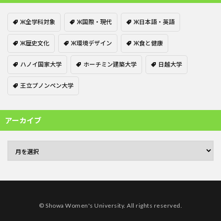
Ж全学科対象
Ж国際・現代
Ж日本語・英語
Ж歴史文化
Ж環境デザイン
Ж食と健康
ハノイ国家大学
ホーチミン建築大学
日越大学
王立プノンペン大学
アーカイブ
© Showa Women's University. All rights reserved.