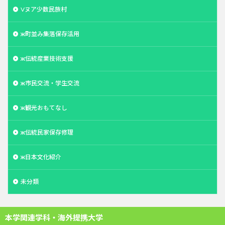
Vヌア少数民族村
ж町並み集落保存活用
ж伝統産業技術支援
ж市民交流・学生交流
ж観光おもてなし
ж伝統民家保存修理
ж日本文化紹介
未分類
本学関連学科・海外提携大学