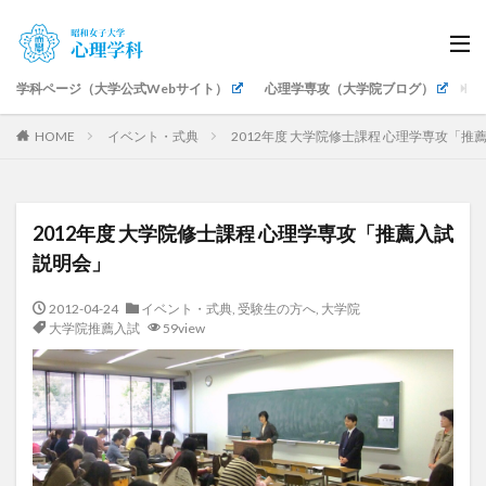
学科ページ（大学公式Webサイト）
心理学専攻（大学院ブログ）
生
HOME
イベント・式典
2012年度 大学院修士課程 心理学専攻「推
2012年度 大学院修士課程 心理学専攻「推薦入試
説明会」
2012-04-24
イベント・式典
,
受験生の方へ
,
大学院
大学院推薦入試
59view