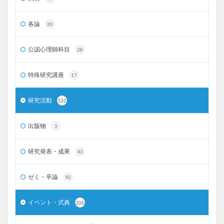
各論
20
公認心理師科目
28
特殊研究講座
17
研究活動
132
出版物
3
研究発表・成果
43
ゼミ・卒論
92
イベント・式典
206