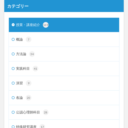
カテゴリー
授業・講座紹介
169
概論
7
方法論
34
実践科目
41
演習
9
各論
20
公認心理師科目
28
特殊研究講座
17