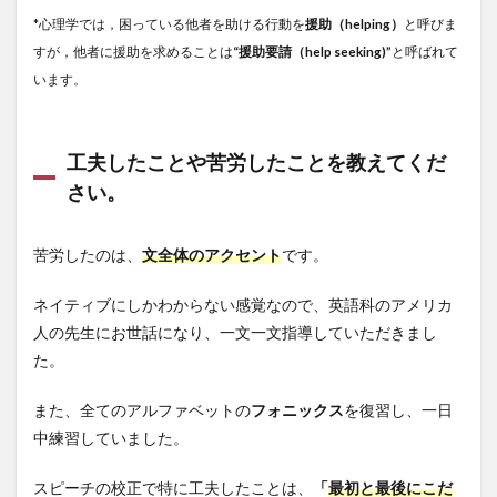
*心理学では，困っている他者を助ける行動を
援助（helping）
と呼びま
すが，他者に援助を求めることは
“援助要請（help seeking)”
と呼ばれて
います。
工夫したことや苦労したことを教えてくだ
さい。
苦労したのは、
文全体のアクセント
です。
ネイティブにしかわからない感覚なので、英語科のアメリカ
人の先生にお世話になり、一文一文指導していただきまし
た。
また、全てのアルファベットの
フォニックス
を復習し、一日
中練習していました。
スピーチの校正で特に工夫したことは、
「
最初と最後にこだ