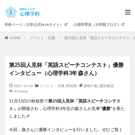
学科ページ（大学公式Webサイト）
心理学専攻（大学院ブログ）
生
HOME
イベント・式典
第25回人見杯「英語スピーチコンテスト」
第25回人見杯「英語スピーチコンテスト」優勝
インタビュー（心理学科3年 森さん）
2021-12-03
イベント・式典
,
秋桜祭
援助行動
,
援助要請
411view
11月13日の秋桜祭で
第25回人見杯「英語スピーチコンテス
ト」
が開催され，心理学科3年生の森さんが見事
“
優勝
”
を果た
しました🎉
今回，森さんに優勝インタビューを行いました。ぜひご覧く