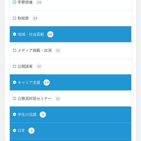
学寮研修
54
秋桜祭
39
地域・社会貢献
88
メディア掲載・出演
11
公開講座
17
キャリア支援
89
公務員対策セミナー
11
学生の活躍
9
日常
9