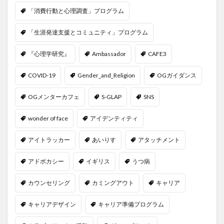
「消費行動と心理調査」プログラム
「生涯発達支援とコミュニティ」プログラム
『心理学研究』
Ambassador
CAFE3
COVID-19
Gender_and_Religion
OGガイダンス
OGメンターカフェ
S-GLAP
SNS
wonder of face
アイデンティティ
アイトラッカー
あいりす
アタッチメント
アドボカシー
イギリス
うつ病
カウンセリング
カミングアウト
キャリア
キャリアデザイン
キャリア準備プログラム