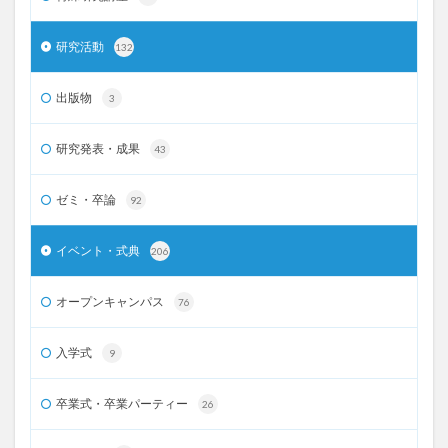
研究活動
132
出版物
3
研究発表・成果
43
ゼミ・卒論
92
イベント・式典
206
オープンキャンパス
76
入学式
9
卒業式・卒業パーティー
26