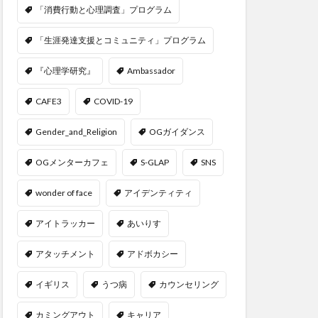
「消費行動と心理調査」プログラム
「生涯発達支援とコミュニティ」プログラム
『心理学研究』
Ambassador
CAFE3
COVID-19
Gender_and_Religion
OGガイダンス
OGメンターカフェ
S-GLAP
SNS
wonder of face
アイデンティティ
アイトラッカー
あいりす
アタッチメント
アドボカシー
イギリス
うつ病
カウンセリング
カミングアウト
キャリア