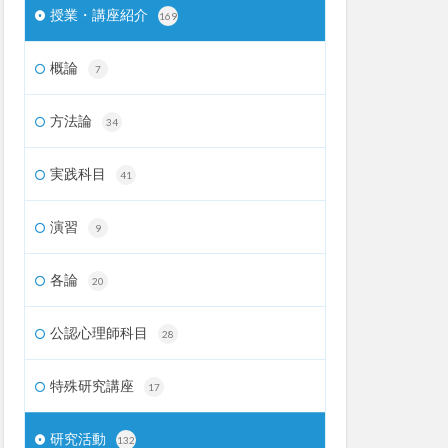
授業・講座紹介
169
概論
7
方法論
34
実践科目
41
演習
9
各論
20
公認心理師科目
28
特殊研究講座
17
研究活動
132