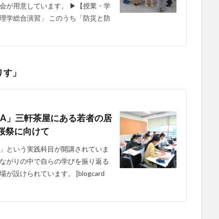
会が用意しています。 ▶【授業・学
理学総合演習」 このうち「防災と防
りす」
習A」三軒茶屋にある若者の居
桜祭に向けて
」という実践科目が開講されていま
ながりの中で自らの学びを振り返る
けられています。 [blogcard