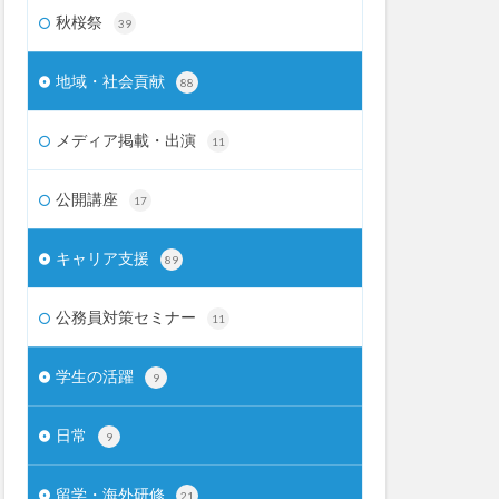
秋桜祭
39
地域・社会貢献
88
メディア掲載・出演
11
公開講座
17
キャリア支援
89
公務員対策セミナー
11
学生の活躍
9
日常
9
留学・海外研修
21