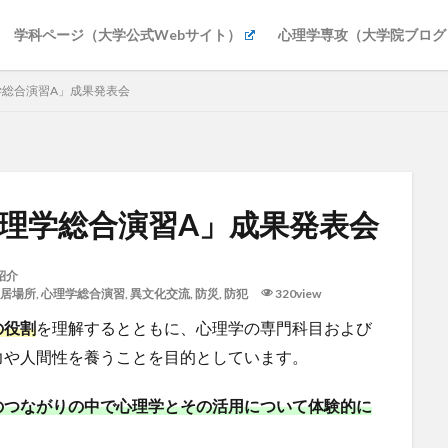
学科ページ（大学公式Webサイト）
心理学専攻（大学院ブログ
理学総合演習A」成果発表会
「心理学総合演習A」成果発表会
紹介
居場所
,
心理学総合演習
,
異文化交流
,
防災
,
防犯
320view
の役割
を理解するとともに、心理学の専門科目および
力や人間性を養うことを目的としています。
のつながりの中で心理学とその活用について体験的に