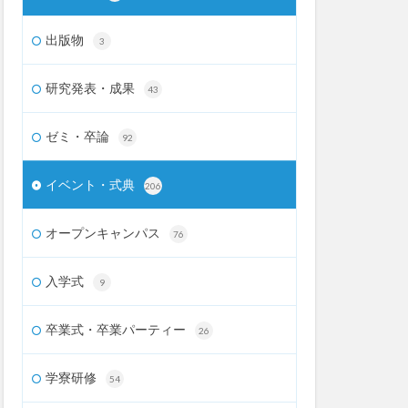
出版物
3
研究発表・成果
43
ゼミ・卒論
92
イベント・式典
206
オープンキャンパス
76
入学式
9
卒業式・卒業パーティー
26
学寮研修
54