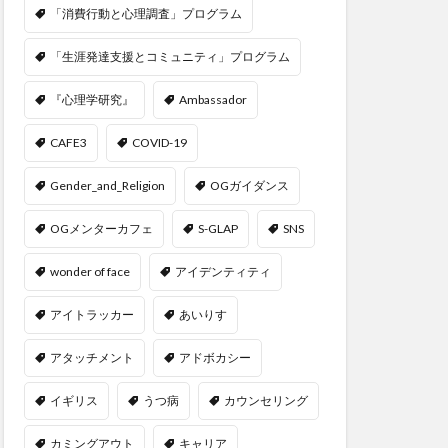
「消費行動と心理調査」プログラム
「生涯発達支援とコミュニティ」プログラム
『心理学研究』
Ambassador
CAFE3
COVID-19
Gender_and_Religion
OGガイダンス
OGメンターカフェ
S-GLAP
SNS
wonder of face
アイデンティティ
アイトラッカー
あいりす
アタッチメント
アドボカシー
イギリス
うつ病
カウンセリング
カミングアウト
キャリア