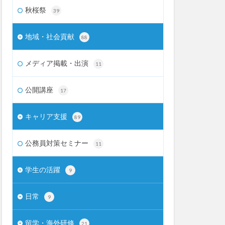
秋桜祭
39
地域・社会貢献
88
メディア掲載・出演
11
公開講座
17
キャリア支援
89
公務員対策セミナー
11
学生の活躍
9
日常
9
留学・海外研修
21