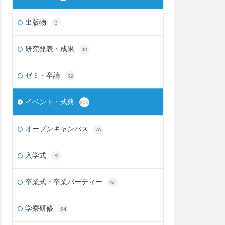
出版物
3
研究発表・成果
43
ゼミ・卒論
92
イベント・式典
206
オープンキャンパス
76
入学式
9
卒業式・卒業パーティー
26
学寮研修
54