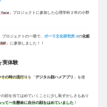
 face
」プロジェクトに参加した心理学科２年の小野
」プロジェクトの一環で、
ポーラ文化研究所
の
化粧
RIP
」に参加しました！！
を実体験
やその時の流行り
を「
デジタル
顔ハメアプリ
」を使
分の顔を当てはめていくことに少し恥ずかしさもあり
わって一生懸命に自分の顔をはめていました
！