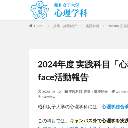
HOME
授業・講座紹介
実践科目
2024年度 
2024年度 実践科目「心
face活動報告
2025-03-12
実践科目
,
授業・講座紹介
wonder 
132view
昭和女子大学の心理学科には「
心理学総合
この科目では、
キャンパス外で心理学を実