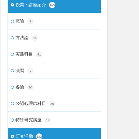
授業・講座紹介
169
概論
7
方法論
34
実践科目
41
演習
9
各論
20
公認心理師科目
28
特殊研究講座
17
研究活動
132