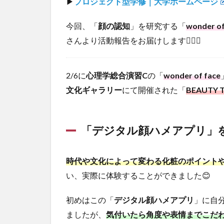
▶︎
プロジェクト型学修｜大学ホームページ
今回、「
顔の認知
」を研究する「
wonder of
さんより活動報告をお届けします💁🏻‍♀️
2/6に
心理学総合演習C
の「
wonder of face
文化ギャラリー
にて開催された「
BEAUTY T
「デジタル顔ハメアプリ」
時代や文化によって変わる化粧のポイント
い、実際に体験することができました😊
初めはこの「
デジタル顔ハメアプリ
」に自
ましたが、
気付いたら角度や表情までこだ