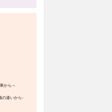
結果から～
識の違いから-