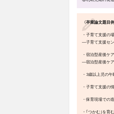
〈卒業論文題目
・子育て支援の
―子育て支援セ
・宿泊型産後ケ
―宿泊型産後ケ
・3歳以上児の
・子育て支援の情
・保育現場での造
・｢つかむ｣を育