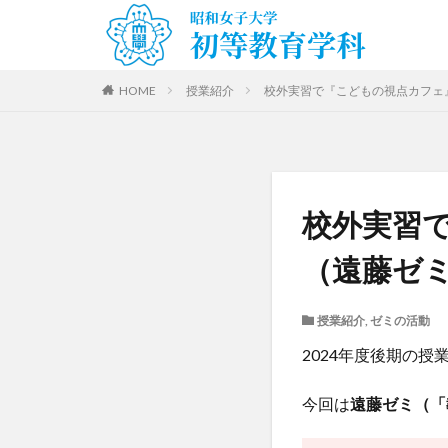
HOME
授業紹介
校外実習で『こどもの視点カフェ
校外実習
（遠藤ゼ
授業紹介
,
ゼミの活動
2024年度後期の授
今回は
遠藤ゼミ（「