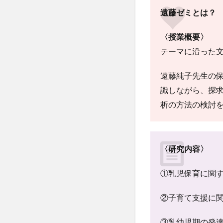
遠藤ゼミとは？
〈授業概要〉
テーマに沿った
遠藤純子先生の
識しながら、探
析の方法の検討
〈研究内容〉
①乳児保育に関
②子育て支援に
③乳幼児期の発