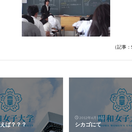
（記事：S.
2012年6月18日
えば？？？
シカゴにて