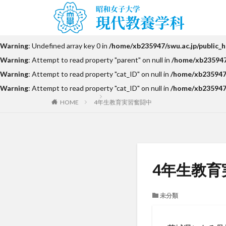
Warning
: Undefined array key 0 in
/home/xb235947/swu.ac.jp/public_
Warning
: Attempt to read property "parent" on null in
/home/xb235947/
Warning
: Attempt to read property "cat_ID" on null in
/home/xb235947/
Warning
: Attempt to read property "cat_ID" on null in
/home/xb235947/
HOME
4年生教育実習奮闘中
4年生教育
未分類