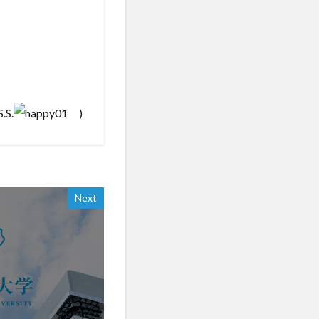
S.
)
Next