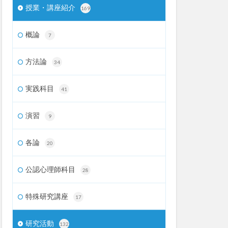
授業・講座紹介
169
概論
7
方法論
34
実践科目
41
演習
9
各論
20
公認心理師科目
28
特殊研究講座
17
研究活動
132