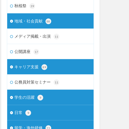
秋桜祭
39
地域・社会貢献
88
メディア掲載・出演
11
公開講座
17
キャリア支援
89
公務員対策セミナー
11
学生の活躍
9
日常
9
留学・海外研修
21