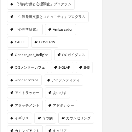
「消費行動と心理調査」プログラム
「生涯発達支援とコミュニティ」プログラム
『心理学研究』
Ambassador
CAFE3
COVID-19
Gender_and_Religion
OGガイダンス
OGメンターカフェ
S-GLAP
SNS
wonder of face
アイデンティティ
アイトラッカー
あいりす
アタッチメント
アドボカシー
イギリス
うつ病
カウンセリング
カミングアウト
キャリア