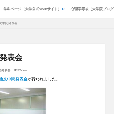
学科ページ（大学公式Webサイト）
心理学専攻（大学院ブログ
論文中間発表会
間発表会
間発表会
32view
論文中間発表会
が行われました。