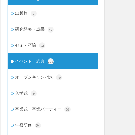
出版物
3
研究発表・成果
43
ゼミ・卒論
92
イベント・式典
206
オープンキャンパス
76
入学式
9
卒業式・卒業パーティー
26
学寮研修
54