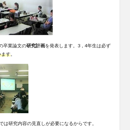
の卒業論文の
研究計画
を発表します。3，4年生は必ず
います
。
第では研究内容の見直しが必要になるからです。