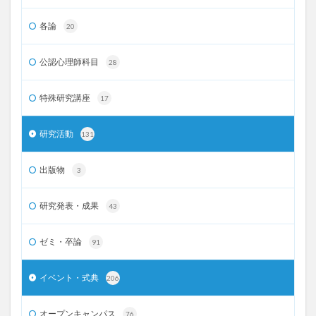
各論
20
公認心理師科目
28
特殊研究講座
17
研究活動
131
出版物
3
研究発表・成果
43
ゼミ・卒論
91
イベント・式典
206
オープンキャンパス
76