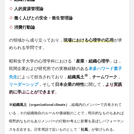
人的資源管理論
働く人びとの安全・衛生管理論
消費行動論
の領域から成り立っており，
現場における心理学の応用
が求
められる学問です。
昭和女子大学の心理学科における「
産業・組織心理学
」は，
民間企業および研究所での実務経験のある
本多ハワード素子
※
先生
によって担当されており，
組織風土
，
チームワーク
，
リーダーシップ
，そして
日本企業の特性
に関して，
より実践
的に学ぶことができます
。
※組織風土（organizational climate）
…組織内のメンバーで共有されて
いる，その組織独自のルールや価値観のことで，明示的なものもあれば
暗黙的なものもありメンバーの行動や考えに影響を及ぼしパフォーマン
スを左右する。日常用語で近いものとして「
社風
」が挙げられる。