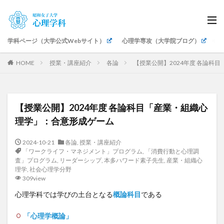
学科ページ（大学公式Webサイト）
心理学専攻（大学院ブログ）
生
HOME
授業・講座紹介
各論
【授業公開】2024年度 各論科
【授業公開】2024年度 各論科目「産業・組織心
理学」：合意形成ゲーム
2024-10-21
各論
,
授業・講座紹介
「ワークライフ・マネジメント」プログラム
,
「消費行動と心理調
査」プログラム
,
リーダーシップ
,
本多ハワード素子先生
,
産業・組織心
理学
,
社会心理学分野
309view
心理学科では学びの土台となる
概論科目
である
「心理学概論」