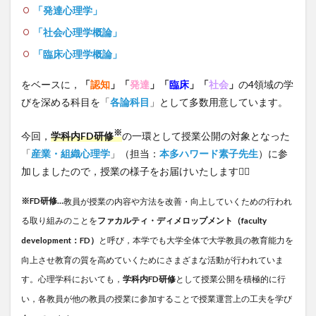
「発達心理学」
「社会心理学概論」
「臨床心理学概論」
をベースに，
「
認知
」
「
発達
」「
臨床
」「
社会
」
の4領域の学
びを深める科目を「
各論科目
」として多数用意しています。
※
今回，
学科内FD研修
の一環として授業公開の対象となった
「
産業・組織心理学
」（担当：
本多ハワード素子先生
）に参
加しましたので，授業の様子をお届けいたします💁‍♀️
※FD研修…
教員が授業の内容や方法を改善・向上していくための行われ
る取り組みのことを
ファカルティ・ディメロップメント（faculty
development：FD）
と呼び，本学でも大学全体で大学教員の教育能力を
向上させ教育の質を高めていくためにさまざまな活動が行われていま
す。心理学科においても，
学科内FD研修
として授業公開を積極的に行
い，各教員が他の教員の授業に参加することで授業運営上の工夫を学び