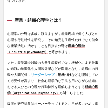
合っています。
産業・組織心理学とは？
心理学の分野は多岐に渡りますが，産業現場で働く人びとの
心理や行動特性を研究し，その知見を生産性だけでなく健全
な産業活動に活かすことを目指す分野は
産業心理学
（industrial psychology）
と呼ばれます。
また，産業革命以降の大量生産時代では，機械化による仕事
の過渡の単調化や人間疎外感などが問題となり，組織内の行
動や人間関係，
リーダーシップ
，
動機づけ
などを理解してい
く必要性が高まり，社会心理学的な手法も用いながら組織に
おける人びとの心理や行動特性を理解しようとする
組織心理
学（organizational psychology）
も誕生しました。
両者の研究対象はオーバーラップするところが多いため，両