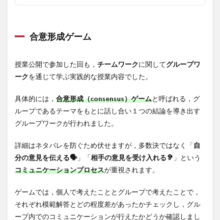
合意形成ゲーム
授業公開で参加した回も，
チームワーク
に関して
グループワ
ーク
を通じて学ぶ実践的な授業内容でした。
具体的には，
合意形成（consensus）ゲーム
と呼ばれる，グ
ループであるテーマをもとに話し合い１つの結論を導き出す
グループワークが行われました。
詳細はネタバレを防ぐため伏せますが，多数決ではなく「
自
分の意見を伝える🗣️
」「
相手の意見を受け入れる🦻
」という
コミュニケーションプロセス
が重視されます。
ゲームでは，個人で考えたこととグループで考えたことで，
それぞれ模範解答とどの程度差があったかチェックし，グル
ープ内でのコミュニケーションが行えたかどうか確認しまし