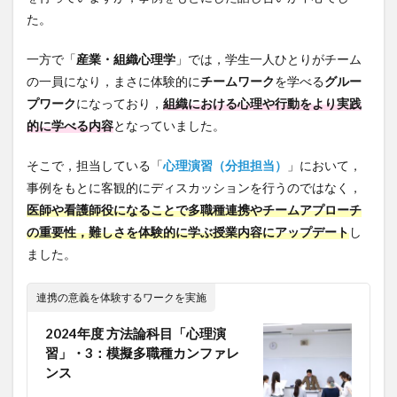
た。
一方で「
産業・組織心理学
」では，学生一人ひとりがチーム
の一員になり，まさに体験的に
チームワーク
を学べる
グルー
プワーク
になっており，
組織における心理や行動をより実践
的に学べる内容
となっていました。
そこで，担当している「
心理演習（分担担当）
」において，
事例をもとに客観的にディスカッションを行うのではなく，
医師や看護師役になることで多職種連携やチームアプローチ
の重要性，難しさを体験的に学ぶ授業内容にアップデート
し
ました。
連携の意義を体験するワークを実施
2024年度 方法論科目「心理演
習」・3：模擬多職種カンファレ
ンス