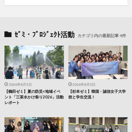
ｾﾞﾐ・ﾌﾟﾛｼﾞｪｸﾄ活動
カテゴリ内の最新記事 4件
2026年8月5日
2026年8月3日
【鶴田ゼミ】夏の防災×地域イベ
【杉本ゼミ】韓国・誠信女子大学
ント「三茶水かけ祭り2026」活動
校と学生交流！
レポート