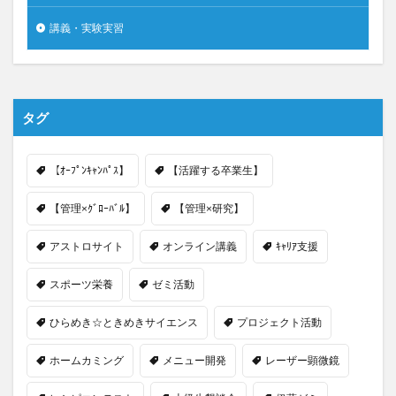
講義・実験実習
タグ
【ｵｰﾌﾟﾝｷｬﾝﾊﾟｽ】
【活躍する卒業生】
【管理×ｸﾞﾛｰﾊﾞﾙ】
【管理×研究】
アストロサイト
オンライン講義
ｷｬﾘｱ支援
スポーツ栄養
ゼミ活動
ひらめき☆ときめきサイエンス
プロジェクト活動
ホームカミング
メニュー開発
レーザー顕微鏡