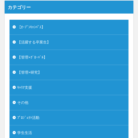
カテゴリー
【ｵｰﾌﾟﾝｷｬﾝﾊﾟｽ】
【活躍する卒業生】
【管理×ｸﾞﾛｰﾊﾞﾙ】
【管理×研究】
ｷｬﾘｱ支援
その他
ﾌﾟﾛｼﾞｪｸﾄ活動
学生生活