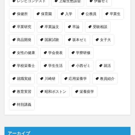
レシピコンテスト
上級生懇談会
伊藤ゼミ
保健所
保育園
入学
公務員
卒業生
卒業研究
卒業論文
卒論
受験相談
商品開発
国家試験
坂本ゼミ
女子大
女性の健康
学会発表
学寮研修
学校栄養士
学生生活
小西ゼミ
就活
就職実績
川崎研
応用栄養学
教員紹介
教育実習
昭和ボストン
栄養疫学
特別講義
アーカイブ