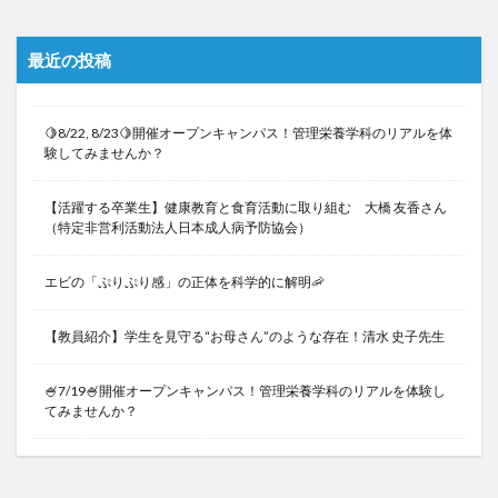
最近の投稿
🍋8/22, 8/23🍋開催オープンキャンパス！管理栄養学科のリアルを体
験してみませんか？
【活躍する卒業生】健康教育と食育活動に取り組む 大橋 友香さん
（特定非営利活動法人日本成人病予防協会）
エビの「ぷりぷり感」の正体を科学的に解明🦐
【教員紹介】学生を見守る“お母さん”のような存在！清水 史子先生
🍧7/19🍧開催オープンキャンパス！管理栄養学科のリアルを体験し
てみませんか？