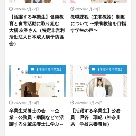
2026年7月22日
2026年1月29日
【活躍する卒業生】健康教
教職課程（栄養教諭）制度
育と食育活動に取り組む
について 〜栄養教諭を目指
大橋 友香さん（特定非営利
す学生の声〜
活動法人日本成人病予防協
会）
【活躍する卒業生】
【活躍する卒業生】
2026年1月14日
2025年11月25日
卒業生栄養士の会 ～企
【活躍する卒業生】公務
業・公務員・病院などで活
員 戸谷 瑞紀（神奈川
躍する先輩栄養士に学ぶ～
県 学校栄養職員）