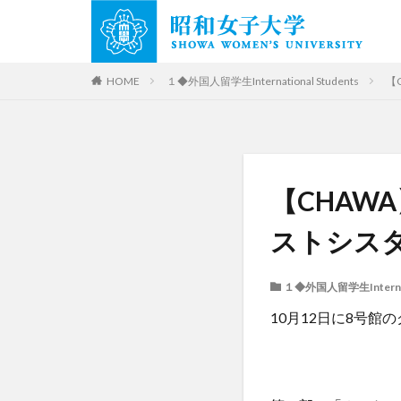
HOME
１◆外国人留学生International Students
【
【CHAW
ストシス
１◆外国人留学生Internati
10月12日に8号