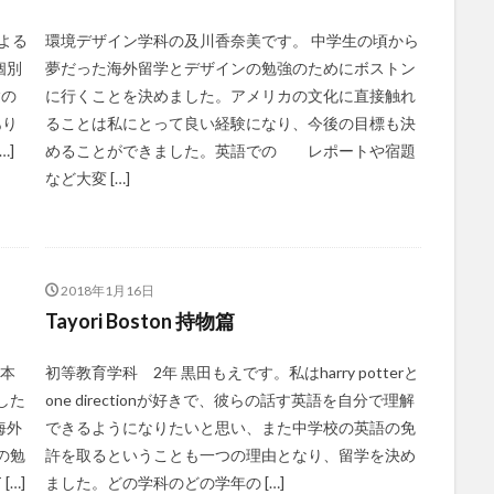
よる
環境デザイン学科の及川香奈美です。 中学生の頃から
個別
夢だった海外留学とデザインの勉強のためにボストン
験の
に行くことを決めました。アメリカの文化に直接触れ
あり
ることは私にとって良い経験になり、今後の目標も決
…]
めることができました。英語での レポートや宿題
など大変 […]
2018年1月16日
Tayori Boston 持物篇
日本
初等教育学科 2年 黒田もえです。私はharry potterと
した
one directionが好きで、彼らの話す英語を自分で理解
海外
できるようになりたいと思い、また中学校の英語の免
の勉
許を取るということも一つの理由となり、留学を決め
…]
ました。どの学科のどの学年の […]