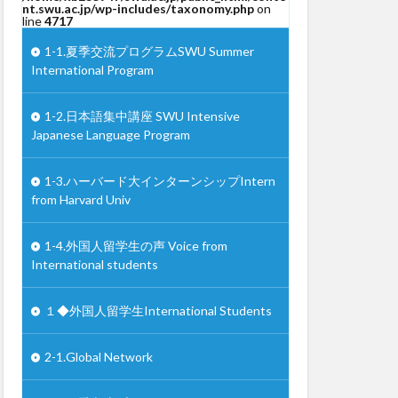
nt.swu.ac.jp/wp-includes/taxonomy.php
on
line
4717
1-1.夏季交流プログラムSWU Summer
International Program
1-2.日本語集中講座 SWU Intensive
Japanese Language Program
1-3.ハーバード大インターンシップIntern
from Harvard Univ
1-4.外国人留学生の声 Voice from
International students
１◆外国人留学生International Students
2-1.Global Network